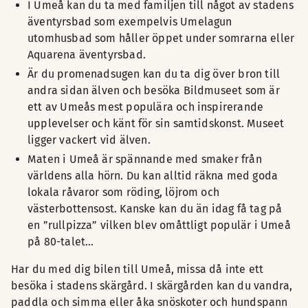
I Umeå kan du ta med familjen till något av stadens
äventyrsbad som exempelvis Umelagun
utomhusbad som håller öppet under somrarna eller
Aquarena äventyrsbad.
Är du promenadsugen kan du ta dig över bron till
andra sidan älven och besöka Bildmuseet som är
ett av Umeås mest populära och inspirerande
upplevelser och känt för sin samtidskonst. Museet
ligger vackert vid älven.
Maten i Umeå är spännande med smaker från
världens alla hörn. Du kan alltid räkna med goda
lokala råvaror som röding, löjrom och
västerbottensost. Kanske kan du än idag få tag på
en ”rullpizza” vilken blev omåttligt populär i Umeå
på 80-talet…
Har du med dig bilen till Umeå, missa då inte ett
besöka i stadens skärgård. I skärgården kan du vandra,
paddla och simma eller åka snöskoter och hundspann