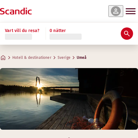
Vart vill du resa?
0 nätter
Hotell & destinationer
Sverige
Umeå