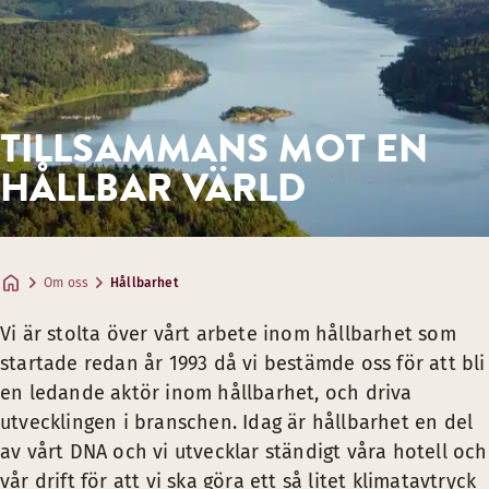
Öka mängden växtbaserad mat
Öka andelen ekologisk mat och dryck
TILLSAMMANS MOT EN
HÅLLBAR VÄRLD
Köpa miljömärkt inredning och andra produkter
Om oss
Hållbarhet
Köpa hög andel miljömärkta kemikalier
Vi är stolta över vårt arbete inom hållbarhet som
startade redan år 1993 då vi bestämde oss för att bli
en ledande aktör inom hållbarhet, och driva
Läs mer om Scandic och Svanen
utvecklingen i branschen. Idag är hållbarhet en del
av vårt DNA och vi utvecklar ständigt våra hotell och
vår drift för att vi ska göra ett så litet klimatavtryck