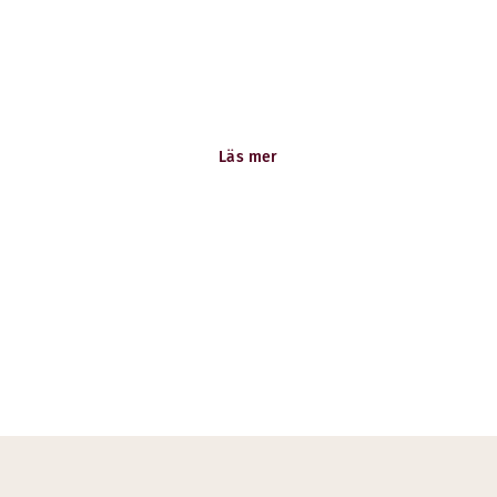
Jobba hos oss
Bli en del av ett team att vara stolt över. Se alla
lediga tjänster!
Läs mer