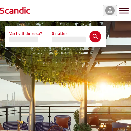
Vart vill du resa?
0 nätter