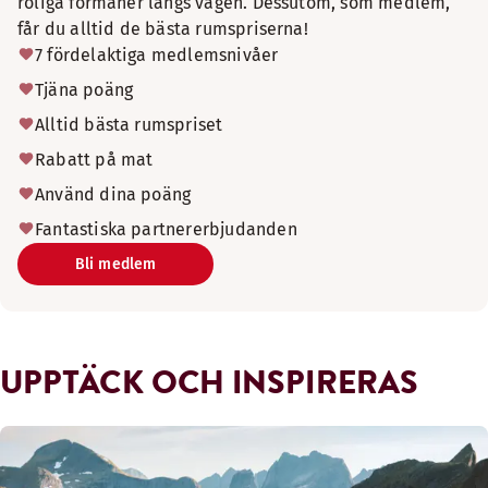
roliga förmåner längs vägen. Dessutom, som medlem,
får du alltid de bästa rumspriserna!
7 fördelaktiga medlemsnivåer
Tjäna poäng
Alltid bästa rumspriset
Rabatt på mat
Använd dina poäng
Fantastiska partnererbjudanden
Bli medlem
UPPTÄCK OCH INSPIRERAS