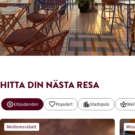
HITTA DIN NÄSTA RESA
Erbjudanden
Populärt
Stadspuls
Wel
Medlemsrabatt
Miss