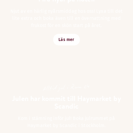
Njut av en härlig nyårsmiddag hos oss! Lyxa till det
lite extra och boka även till en övernattning med
frukost för en skön start på året.
Läs mer
Alltid jul i Rum 24
Julen har kommit till Haymarket by
Scandic
Kom i stämning inför jul! Boka julrummet på
Haymarket by Scandic i Stockholm.