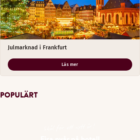
Julmarknad i Frankfurt
Läs mer
POPULÄRT
Skål för ett nytt år!
Fira nyår på hotell