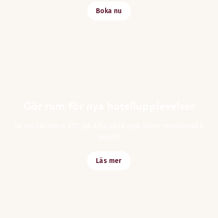
Boka nu
Gör rum för nya hotellupplevelser
Ta en närmare titt på alla våra nya samt renoverade
hotell!
Läs mer