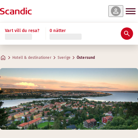
Vart vill du resa?
0 nätter
Hotell & destinationer
Sverige
Östersund