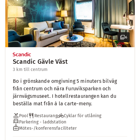
6
Scandic Gävle Väst
3 km till centrum
Bo i grönskande omgivning 5 minuters bilväg
från centrum och nära Furuviksparken och
järnvägsmuseet. I hotellrestaurangen kan du
beställa mat från à la carte-meny.
Pool
Restaurang
Cyklar för utlåning
Parkering - laddstation
Mötes-/konferensfaciliteter