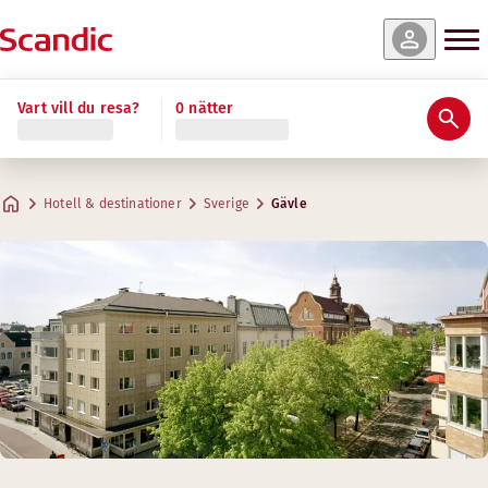
Vart vill du resa?
0 nätter
Hotell & destinationer
Sverige
Gävle