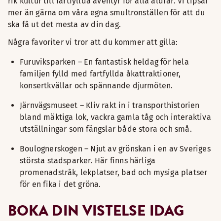
rik kultur till fartfyllda äventyr för alla åldrar. Vi tipsar
mer än gärna om våra egna smultronställen för att du
ska få ut det mesta av din dag.
Några favoriter vi tror att du kommer att gilla:
Furuviksparken – En fantastisk heldag för hela
familjen fylld med fartfyllda åkattraktioner,
konsertkvällar och spännande djurmöten.
Järnvägsmuseet – Kliv rakt in i transporthistorien
bland mäktiga lok, vackra gamla tåg och interaktiva
utställningar som fängslar både stora och små.
Boulognerskogen – Njut av grönskan i en av Sveriges
största stadsparker. Här finns härliga
promenadstråk, lekplatser, bad och mysiga platser
för en fika i det gröna.
BOKA DIN VISTELSE IDAG