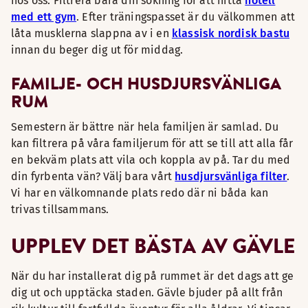
hos oss. Filtrera bara din sökning för att hitta
hotell
med ett gym
. Efter träningspasset är du välkommen att
låta musklerna slappna av i en
klassisk nordisk bastu
innan du beger dig ut för middag.
FAMILJE- OCH HUSDJURSVÄNLIGA
RUM
Semestern är bättre när hela familjen är samlad. Du
kan filtrera på våra familjerum för att se till att alla får
en bekväm plats att vila och koppla av på. Tar du med
din fyrbenta vän? Välj bara vårt
husdjursvänliga filter
.
Vi har en välkomnande plats redo där ni båda kan
trivas tillsammans.
UPPLEV DET BÄSTA AV GÄVLE
När du har installerat dig på rummet är det dags att ge
dig ut och upptäcka staden. Gävle bjuder på allt från