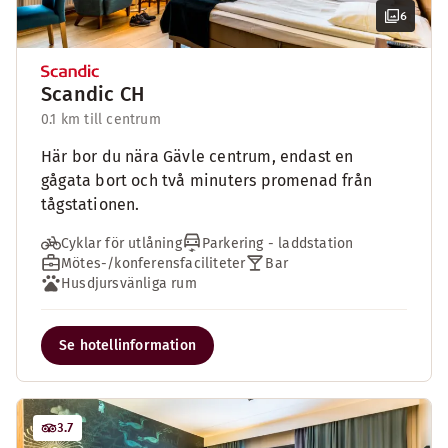
6
Scandic CH
0.1 km till centrum
Här bor du nära Gävle centrum, endast en
gågata bort och två minuters promenad från
tågstationen.
Cyklar för utlåning
Parkering - laddstation
Mötes-/konferensfaciliteter
Bar
Husdjursvänliga rum
Se hotellinformation
3.7