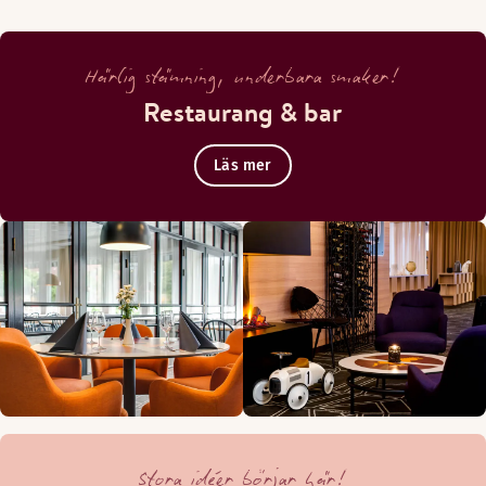
Härlig stämning, underbara smaker!
Restaurang & bar
Läs mer
Stora idéer börjar här!