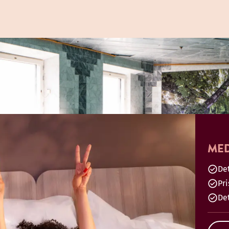
MED
Det
Pr
De