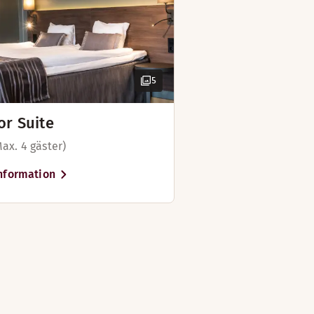
um)
5
or Suite
met framför en film eller njut en god bok i sovrummet. Här 
ax. 4 gäster)
e
nformation
TV
Sminkspegel
Utsikt
åningssäng (tillgänglig i vissa rum)
Ventilation på rummet
Bäddsoffa
Strykjärn och strykbräda