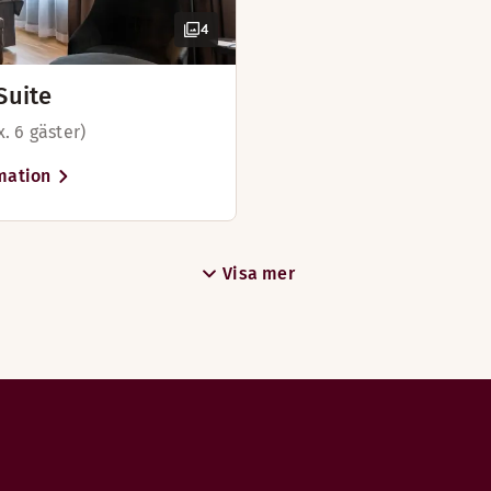
4
Suite
. 6 gäster)
mation
Visa mer