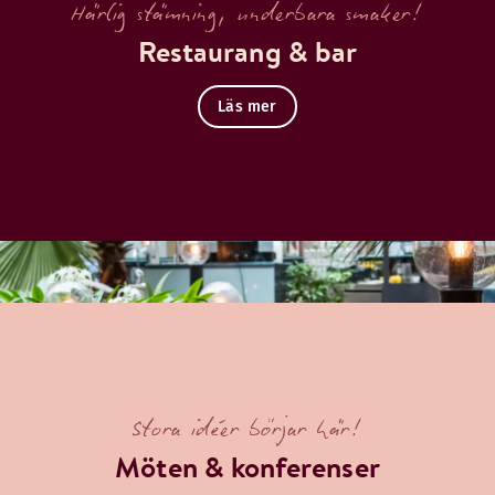
Härlig stämning, underbara smaker!
Restaurang & bar
Läs mer
Stora idéer börjar här!
Möten & konferenser