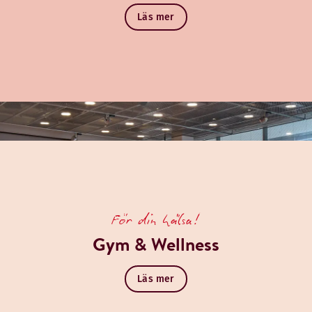
Läs mer
För din hälsa!
Gym & Wellness
Läs mer