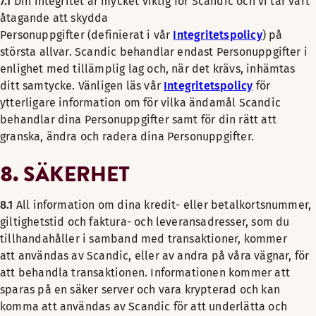
7.1
Din integritet är mycket viktig för Scandic och vi tar vårt
åtagande att skydda
Personuppgifter (definierat i vår
Integritetspolicy
) på
största allvar. Scandic behandlar endast Personuppgifter i
enlighet med tillämplig lag och, när det krävs, inhämtas
ditt samtycke. Vänligen läs vår
Integritetspolicy
för
ytterligare information om för vilka ändamål Scandic
behandlar dina Personuppgifter samt för din rätt att
granska, ändra och radera dina Personuppgifter.
8. SÄKERHET
8.1
All information om dina kredit- eller betalkortsnummer,
giltighetstid och faktura- och leveransadresser, som du
tillhandahåller i samband med transaktioner, kommer
att användas av Scandic, eller av andra på våra vägnar, för
att behandla transaktionen. Informationen kommer att
sparas på en säker server och vara krypterad och kan
komma att användas av Scandic för att underlätta och