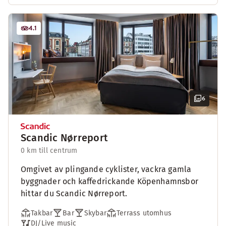
4.1
6
Scandic Nørreport
0 km till centrum
Omgivet av plingande cyklister, vackra gamla
byggnader och kaffedrickande Köpenhamnsbor
hittar du Scandic Nørreport.
Takbar
Bar
Skybar
Terrass utomhus
DJ/Live music