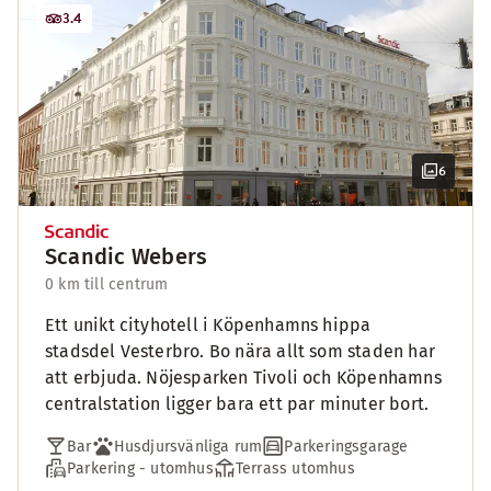
3.4
6
Scandic Webers
0 km till centrum
Ett unikt cityhotell i Köpenhamns hippa
stadsdel Vesterbro. Bo nära allt som staden har
att erbjuda. Nöjesparken Tivoli och Köpenhamns
centralstation ligger bara ett par minuter bort.
Bar
Husdjursvänliga rum
Parkeringsgarage
Parkering - utomhus
Terrass utomhus