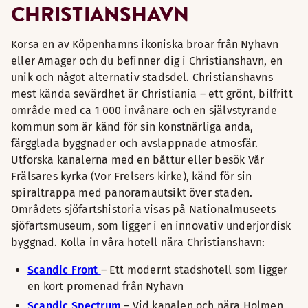
CHRISTIANSHAVN
Korsa en av Köpenhamns ikoniska broar från Nyhavn
eller Amager och du befinner dig i Christianshavn, en
unik och något alternativ stadsdel. Christianshavns
mest kända sevärdhet är Christiania – ett grönt, bilfritt
område med ca 1 000 invånare och en självstyrande
kommun som är känd för sin konstnärliga anda,
färgglada byggnader och avslappnade atmosfär.
Utforska kanalerna med en båttur eller besök Vår
Frälsares kyrka (Vor Frelsers kirke), känd för sin
spiraltrappa med panoramautsikt över staden.
Områdets sjöfartshistoria visas på Nationalmuseets
sjöfartsmuseum, som ligger i en innovativ underjordisk
byggnad. Kolla in våra hotell nära Christianshavn:
Scandic Front
– Ett modernt stadshotell som ligger
en kort promenad från Nyhavn
Scandic Spectrum
– Vid kanalen och nära Holmen