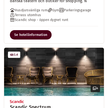
danska teatern och butiker för shopping. N
Husdjursvänliga rum
Gym
Parkeringsgarage
Terrass utomhus
Scandic shop - öppen dygnet runt
Se hotellinformation
3.4
6
Scandic Spectrum