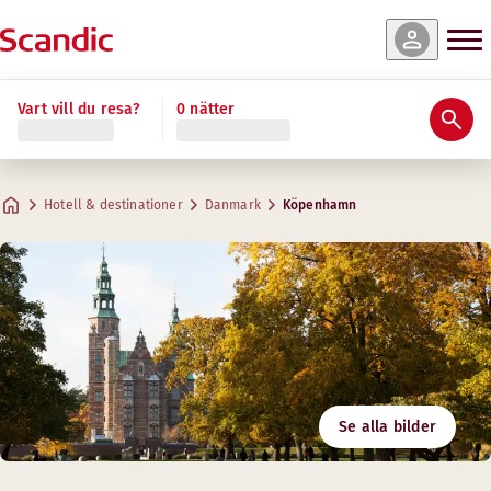
Vart vill du resa?
0 nätter
Hotell & destinationer
Danmark
Köpenhamn
Se alla bilder