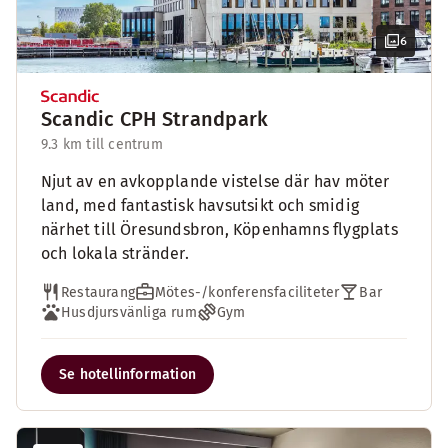
6
Scandic CPH Strandpark
9.3 km till centrum
Njut av en avkopplande vistelse där hav möter
land, med fantastisk havsutsikt och smidig
närhet till Öresundsbron, Köpenhamns flygplats
och lokala stränder.
Restaurang
Mötes-/konferensfaciliteter
Bar
Husdjursvänliga rum
Gym
Se hotellinformation