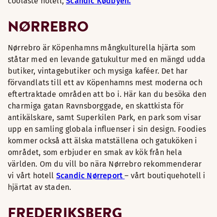
coolaste hotell,
Scandic Kødbyen.
NØRREBRO
Nørrebro är Köpenhamns mångkulturella hjärta som
ståtar med en levande gatukultur med en mängd udda
butiker, vintagebutiker och mysiga kaféer. Det har
förvandlats till ett av Köpenhamns mest moderna och
eftertraktade områden att bo i. Här kan du besöka den
charmiga gatan Ravnsborggade, en skattkista för
antikälskare, samt Superkilen Park, en park som visar
upp en samling globala influenser i sin design. Foodies
kommer också att älska matställena och gatuköken i
området, som erbjuder en smak av kök från hela
världen. Om du vill bo nära Nørrebro rekommenderar
vi vårt hotell
Scandic Nørreport
– vårt boutiquehotell i
hjärtat av staden.
FREDERIKSBERG