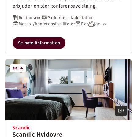
erbjuder en stor konferensavdelning.
Restaurang
Parkering - laddstation
Mötes-/konferensfaciliteter
Bar
Jacuzzi
Se hotellinformation
3.4
6
Scandic Hvidovre