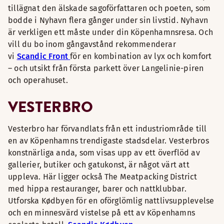
tillägnat den älskade sagoförfattaren och poeten, som
bodde i Nyhavn flera gånger under sin livstid. Nyhavn
är verkligen ett måste under din Köpenhamnsresa. Och
vill du bo inom gångavstånd rekommenderar
vi
Scandic Front
för en kombination av lyx och komfort
– och utsikt från första parkett över Langelinie-piren
och operahuset.
VESTERBRO
Vesterbro har förvandlats från ett industriområde till
en av Köpenhamns trendigaste stadsdelar. Vesterbros
konstnärliga anda, som visas upp av ett överflöd av
gallerier, butiker och gatukonst, är något värt att
uppleva. Här ligger också The Meatpacking District
med hippa restauranger, barer och nattklubbar.
Utforska Kødbyen för en oförglömlig nattlivsupplevelse
och en minnesvärd vistelse på ett av Köpenhamns