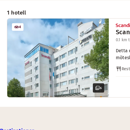
1 hotell
4
Scan
0.1 km 
Detta 
mötesl
Res
6