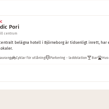
dic Pori
till centrum
centralt belägna hotell i Björneborg är tidsenligt inrett, har
okaler.
taurang
Cyklar för utlåning
Parkering - laddstation
Bar
Hus