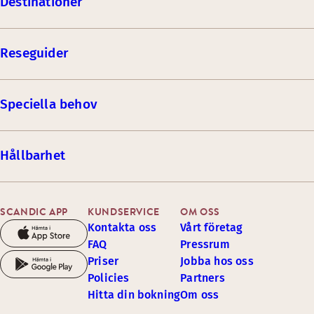
Destinationer
Reseguider
Speciella behov
Hållbarhet
SCANDIC APP
KUNDSERVICE
OM OSS
Kontakta oss
Vårt företag
FAQ
Pressrum
Priser
Jobba hos oss
Policies
Partners
Hitta din bokning
Om oss