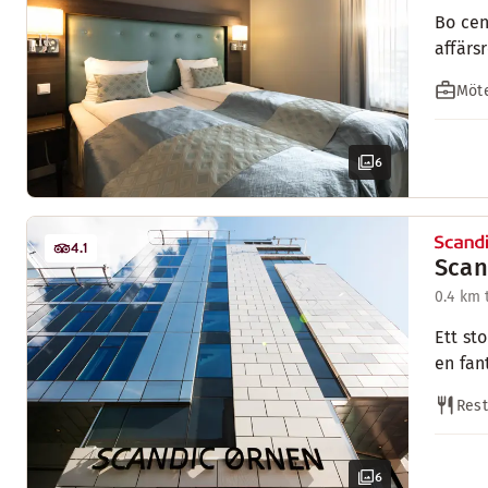
Bo cen
affärs
Möte
6
4.1
Scan
0.4 km 
Ett st
en fant
Res
6