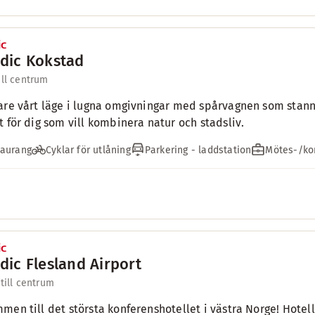
dic Kokstad
ill centrum
are vårt läge i lugna omgivningar med spårvagnen som stann
t för dig som vill kombinera natur och stadsliv.
taurang
Cyklar för utlåning
Parkering - laddstation
Mötes-/kon
dic Flesland Airport
 till centrum
men till det största konferenshotellet i västra Norge! Hotel