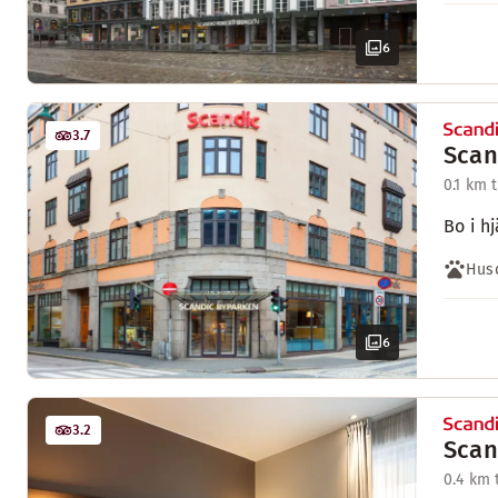
6
3.7
Scan
0.1 km 
Bo i h
Husd
6
3.2
Scan
0.4 km 