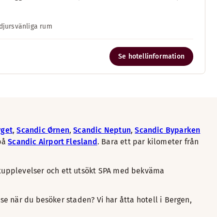
djursvänliga rum
Se hotellinformation
rget
,
Scandic Ørnen
,
Scandic Neptun
,
Scandic Byparken
 på
Scandic Airport Flesland
. Bara ett par kilometer från
atupplevelser och ett utsökt SPA med bekväma
 se när du besöker staden? Vi har åtta hotell i Bergen,