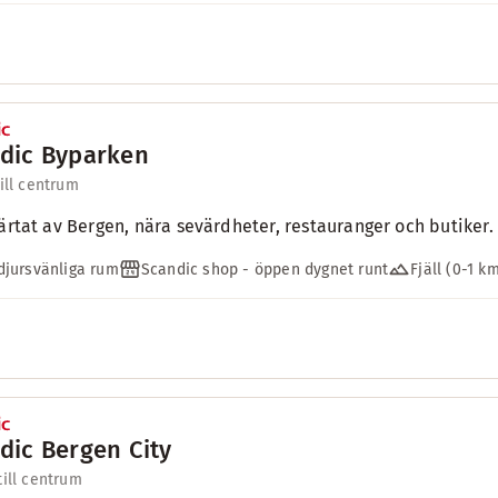
dic Byparken
till centrum
järtat av Bergen, nära sevärdheter, restauranger och butike
jursvänliga rum
Scandic shop - öppen dygnet runt
Fjäll (0-1 k
dic Bergen City
till centrum