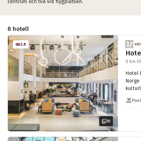
centrum och två vid flygplatsen.
8 hotell
3.8
Hote
0 km ti
Hotel 
Norge 
kultur
Pool
10