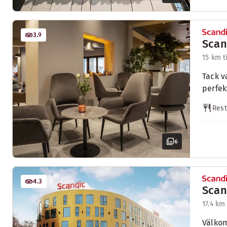
3.9
Scan
15 km t
Tack v
perfek
Res
6
4.3
Scan
17.4 km
Välkom