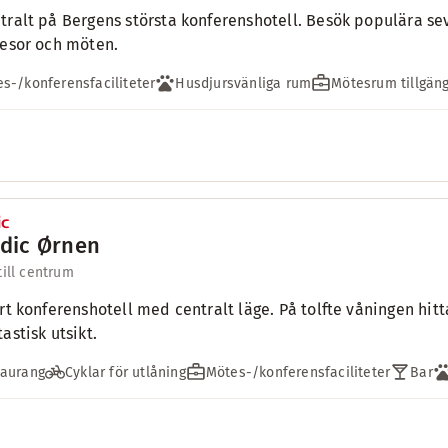
tralt på Bergens största konferenshotell. Besök populära sevä
resor och möten.
s-/konferensfaciliteter
Husdjursvänliga rum
Mötesrum tillgäng
dic Ørnen
till centrum
ort konferenshotell med centralt läge. På tolfte våningen hit
astisk utsikt.
taurang
Cyklar för utlåning
Mötes-/konferensfaciliteter
Bar