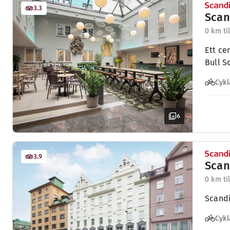
3.3
Scan
0 km ti
Ett ce
Bull S
Cykl
6
3.9
Scan
0 km ti
Scandi
Cykl