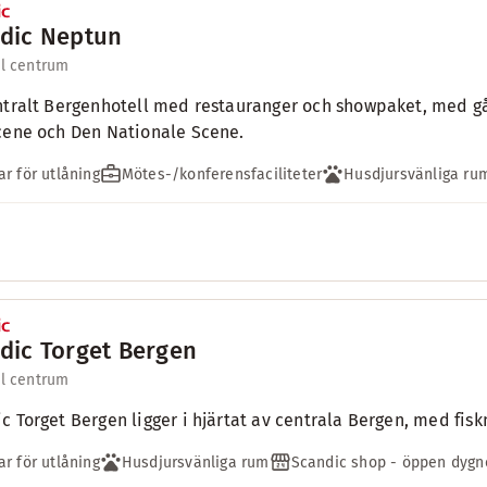
dic Neptun
ll centrum
ntralt Bergenhotell med restauranger och showpaket, med gå
cene och Den Nationale Scene.
ar för utlåning
Mötes-/konferensfaciliteter
Husdjursvänliga ru
dic Torget Bergen
ll centrum
c Torget Bergen ligger i hjärtat av centrala Bergen, med fis
ar för utlåning
Husdjursvänliga rum
Scandic shop - öppen dygn