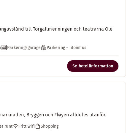
ngavstånd till Torgallmenningen och teatrarna Ole
m
Parkeringsgarage
Parkering - utomhus
Se hotellinformation
kmarknaden, Bryggen och Fløyen alldeles utanför.
et runt
Fritt wifi
Shopping