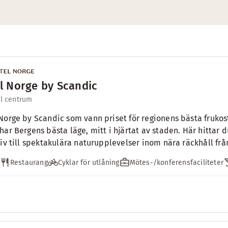
l Norge by Scandic
ll centrum
Norge by Scandic som vann priset för regionens bästa frukost
har Bergens bästa läge, mitt i hjärtat av staden. Här hittar d
liv till spektakulära naturupplevelser inom nära räckhåll från
Restaurang
Cyklar för utlåning
Mötes-/konferensfaciliteter