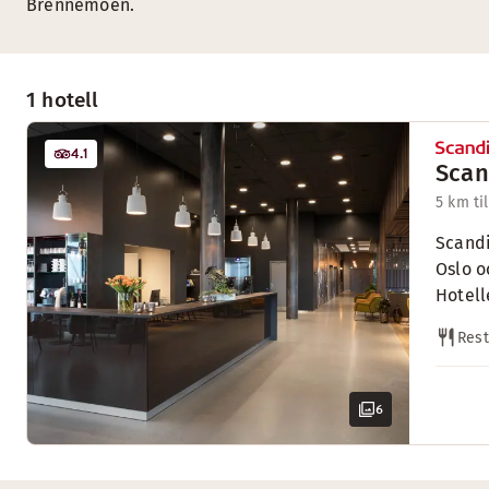
Brennemoen.
1 hotell
4.1
Scan
5 km ti
Scandi
Oslo o
Hotell
Res
6