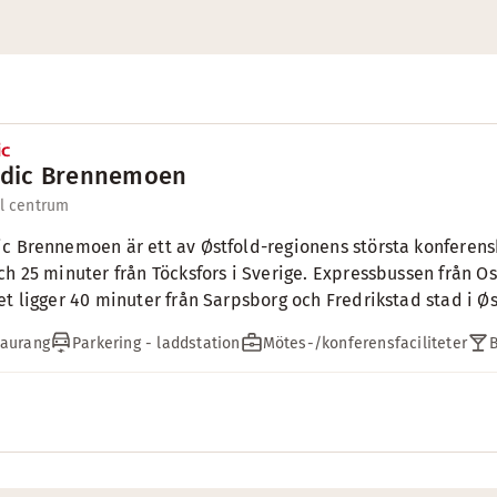
dic Brennemoen
ll centrum
c Brennemoen är ett av Østfold-regionens största konferensho
ch 25 minuter från Töcksfors i Sverige. Expressbussen från Os
et ligger 40 minuter från Sarpsborg och Fredrikstad stad i Øs
taurang
Parkering - laddstation
Mötes-/konferensfaciliteter