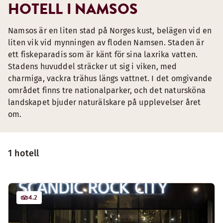
HOTELL I NAMSOS
Namsos är en liten stad på Norges kust, belägen vid en
liten vik vid mynningen av floden Namsen. Staden är
ett fiskeparadis som är känt för sina laxrika vatten.
Stadens huvuddel sträcker ut sig i viken, med
charmiga, vackra trähus längs vattnet. I det omgivande
området finns tre nationalparker, och det natursköna
landskapet bjuder naturälskare på upplevelser året
om.
1 hotell
4.2