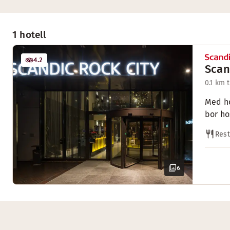
1 hotell
4.2
Scan
0.1 km 
Med ho
bor ho
Res
6