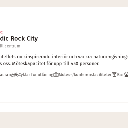
dic Rock City
till centrum
tellets rockinspirerade interiör och vackra naturomgivninga
s oss. Möteskapacitet för upp till 450 personer.
taurang
Cyklar för utlåning
Mötes-/konferensfaciliteter
Bar