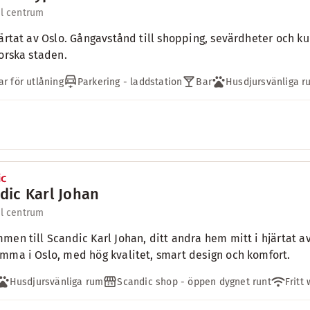
ll centrum
järtat av Oslo. Gångavstånd till shopping, sevärdheter och kul
forska staden.
ar för utlåning
Parkering - laddstation
Bar
Husdjursvänliga r
dic Karl Johan
ll centrum
men till Scandic Karl Johan, ditt andra hem mitt i hjärtat av 
mma i Oslo, med hög kvalitet, smart design och komfort.
Husdjursvänliga rum
Scandic shop - öppen dygnet runt
Fritt 