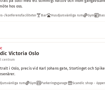
tralt på Solli med ett stimmigt nattliv och inom gångavstånd
möte hos oss.
s-/konferensfaciliteter
Bar
Husdjursvänliga rum
Gym
Bas
dic Victoria Oslo
ll centrum
tralt i Oslo, precis vid Karl Johans gate, Stortinget och Spike
esenärer.
jursvänliga rum
Gym
Parkeringsgarage
Scandic shop - öppen