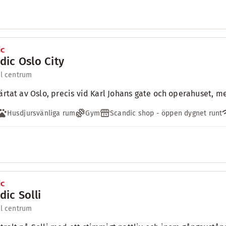
dic Oslo City
ll centrum
järtat av Oslo, precis vid Karl Johans gate och operahuset, me
Husdjursvänliga rum
Gym
Scandic shop - öppen dygnet runt
dic Solli
ll centrum