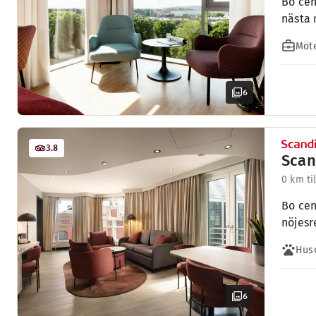
Bo cen
nästa 
Möte
6
3.8
Scan
0 km ti
Bo cen
nöjesr
Husd
6