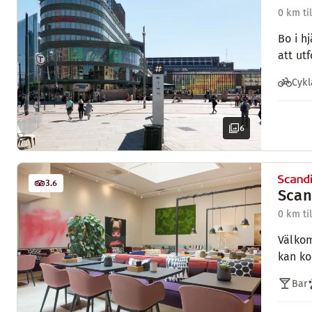
0 km ti
Bo i h
att ut
Cykl
6
3.6
Scan
0 km ti
Välkom
kan ko
Bar