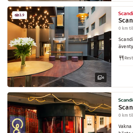
3.9
Scan
0 km ti
Scandi
äventy
Res
6
Scan
0 km ti
Vakna 