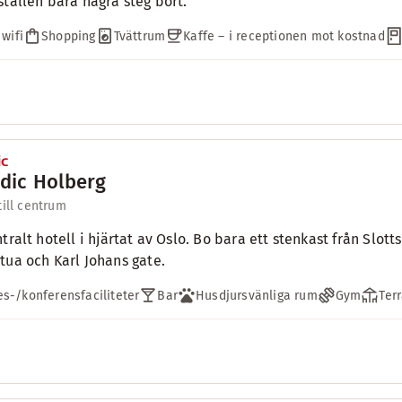
ställen bara några steg bort.
 wifi
Shopping
Tvättrum
Kaffe – i receptionen mot kostnad
dic Holberg
till centrum
ntralt hotell i hjärtat av Oslo. Bo bara ett stenkast från Sl
tua och Karl Johans gate.
s-/konferensfaciliteter
Bar
Husdjursvänliga rum
Gym
Ter