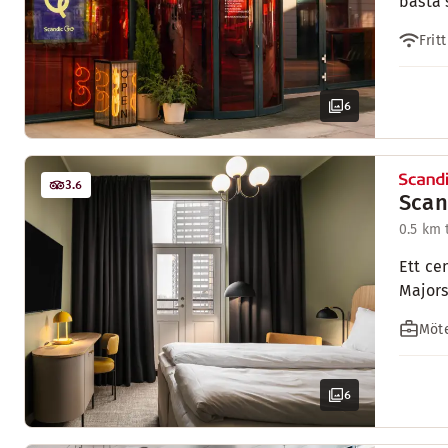
bästa 
Fritt
6
3.6
Scan
0.5 km 
Ett ce
Majors
Möte
6