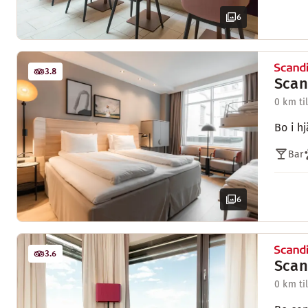
6
3.8
Scan
0 km ti
Bo i h
Bar
6
3.6
Scan
0 km ti