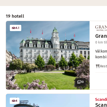
19 hotell
4.1
Gran
0 km ti
Välkom
kombin
Res
10
4
Scan