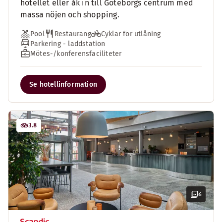
hotellet eller åk in till Göteborgs centrum med
massa nöjen och shopping.
Pool
Restaurang
Cyklar för utlåning
Parkering - laddstation
Mötes-/konferensfaciliteter
Se hotellinformation
3.8
6