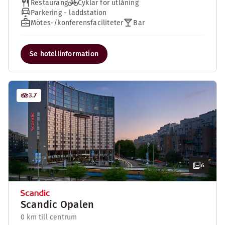
Restaurang
Cyklar för utlåning
Parkering - laddstation
Mötes-/konferensfaciliteter
Bar
Se hotellinformation
3.7
6
Scandic Opalen
0 km till centrum