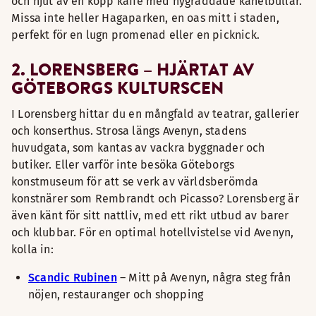
och njut av en kopp kaffe med nygräddade kanelbullar.
Missa inte heller Hagaparken, en oas mitt i staden,
perfekt för en lugn promenad eller en picknick.
2. LORENSBERG – HJÄRTAT AV
GÖTEBORGS KULTURSCEN
I Lorensberg hittar du en mångfald av teatrar, gallerier
och konserthus. Strosa längs Avenyn, stadens
huvudgata, som kantas av vackra byggnader och
butiker. Eller varför inte besöka Göteborgs
konstmuseum för att se verk av världsberömda
konstnärer som Rembrandt och Picasso? Lorensberg är
även känt för sitt nattliv, med ett rikt utbud av barer
och klubbar. För en optimal hotellvistelse vid Avenyn,
kolla in:
Scandic Rubinen
– Mitt på Avenyn, några steg från
nöjen, restauranger och shopping