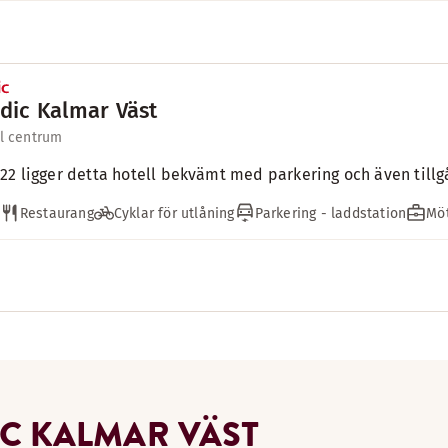
dic Kalmar Väst
ll centrum
22 ligger detta hotell bekvämt med parkering och även tillgån
Restaurang
Cyklar för utlåning
Parkering - laddstation
Möt
C KALMAR VÄST