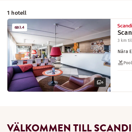
1 hotell
3.4
Scan
3 km ti
Nära E
Pool
6
VÄLKOMMEN TILL SCANDI