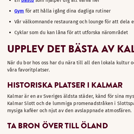
En
bastu
som hjälper dig att varva ner
Gym
för att hålla igång dina dagliga rutiner
Vår välkomnande restaurang och lounge för att dela 
Cyklar som du kan låna för att utforska närområdet
UPPLEV DET BÄSTA AV K
När du bor hos oss har du nära till all den lokala kultur
våra favoritplatser.
HISTORISKA PLATSER I KALMAR
Kalmar är en av Sveriges äldsta städer, känd för sina mys
Kalmar Slott och de lummiga promenadstråken i Slottspark
mysiga kaféer och njut av den avslappnade atmosfären.
TA BRON ÖVER TILL ÖLAND