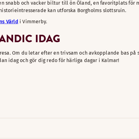
 en snabb och vacker biltur till ön Öland, en favoritplats för 
istorieintresserade kan utforska Borgholms slottsruin.
ns Värld
i Vimmerby.
CANDIC IDAG
 resa. Om du letar efter en trivsam och avkopplande bas på s
an idag och gör dig redo för härliga dagar i Kalmar!