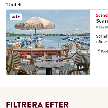
1 hotell
3.9
Scan
0 km ti
Scandi
Här va
Pool
6
FILTRERA EFTER