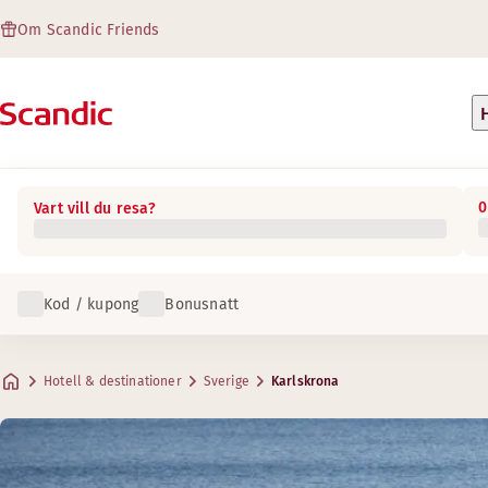
Om Scandic Friends
0
Vart vill du resa?
Kod / kupong
Bonusnatt
Hotell & destinationer
Sverige
Karlskrona