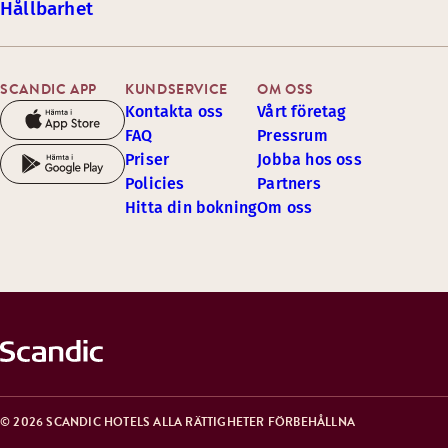
Hållbarhet
SCANDIC APP
KUNDSERVICE
OM OSS
Kontakta oss
Vårt företag
FAQ
Pressrum
Priser
Jobba hos oss
Policies
Partners
Hitta din bokning
Om oss
© 2026 SCANDIC HOTELS ALLA RÄTTIGHETER FÖRBEHÅLLNA