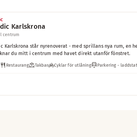
dic Karlskrona
ll centrum
c Karlskrona står nyrenoverat - med sprillans nya rum, en he
knar du mitt i centrum med havet direkt utanför fönstret.
Restaurang
Takbar
Cyklar för utlåning
Parkering - laddsta