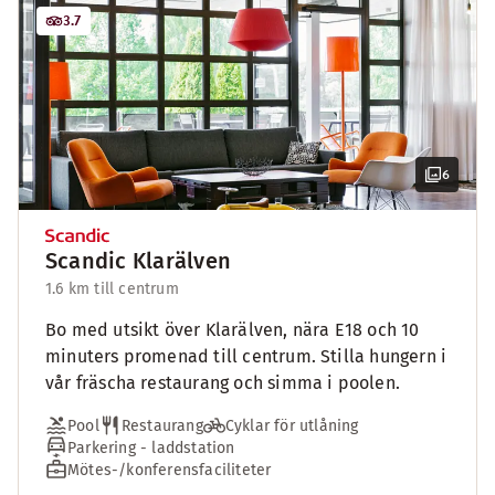
3.7
6
Scandic Klarälven
1.6 km till centrum
Bo med utsikt över Klarälven, nära E18 och 10
minuters promenad till centrum. Stilla hungern i
vår fräscha restaurang och simma i poolen.
Pool
Restaurang
Cyklar för utlåning
Parkering - laddstation
Mötes-/konferensfaciliteter