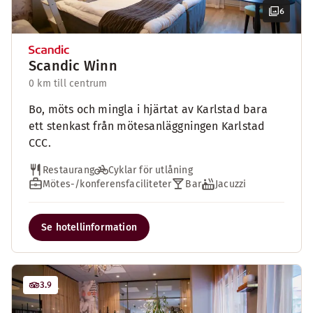
6
Scandic Winn
0 km till centrum
Bo, möts och mingla i hjärtat av Karlstad bara
ett stenkast från mötesanläggningen Karlstad
CCC.
Restaurang
Cyklar för utlåning
Mötes-/konferensfaciliteter
Bar
Jacuzzi
Se hotellinformation
3.9