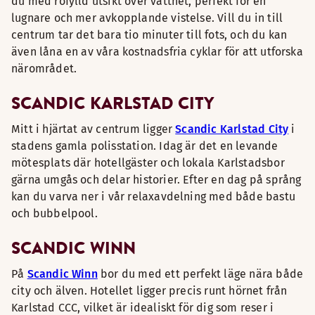
du med rofylld utsikt över vattnet, perfekt för en
lugnare och mer avkopplande vistelse. Vill du in till
centrum tar det bara tio minuter till fots, och du kan
även låna en av våra kostnadsfria cyklar för att utforska
närområdet.
SCANDIC KARLSTAD CITY
Mitt i hjärtat av centrum ligger
Scandic Karlstad City
i
stadens gamla polisstation. Idag är det en levande
mötesplats där hotellgäster och lokala Karlstadsbor
gärna umgås och delar historier. Efter en dag på språng
kan du varva ner i vår relaxavdelning med både bastu
och bubbelpool.
SCANDIC WINN
På
Scandic Winn
bor du med ett perfekt läge nära både
city och älven. Hotellet ligger precis runt hörnet från
Karlstad CCC, vilket är idealiskt för dig som reser i