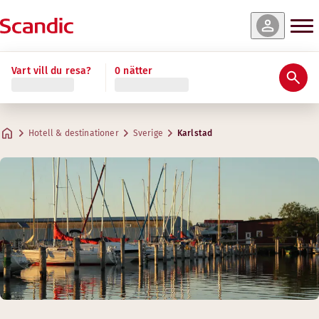
Vart vill du resa?
0 nätter
Hotell & destinationer
Sverige
Karlstad