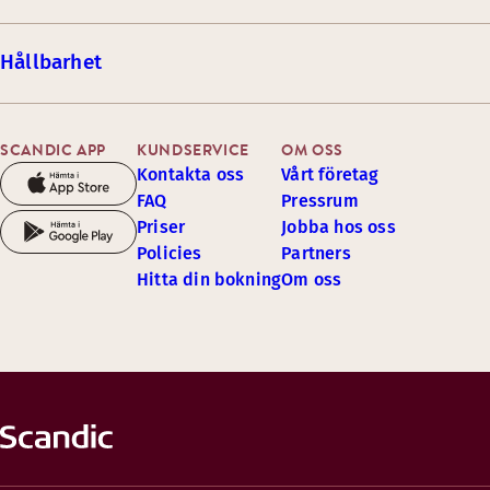
Hållbarhet
SCANDIC APP
KUNDSERVICE
OM OSS
Kontakta oss
Vårt företag
FAQ
Pressrum
Priser
Jobba hos oss
Policies
Partners
Hitta din bokning
Om oss