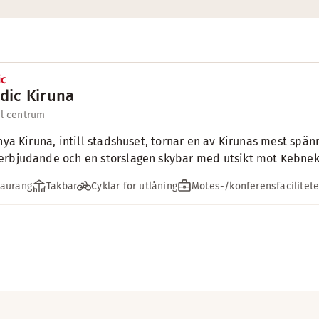
dic Kiruna
ll centrum
 nya Kiruna, intill stadshuset, tornar en av Kirunas mest sp
rbjudande och en storslagen skybar med utsikt mot Kebneka
taurang
Takbar
Cyklar för utlåning
Mötes-/konferensfacilitete