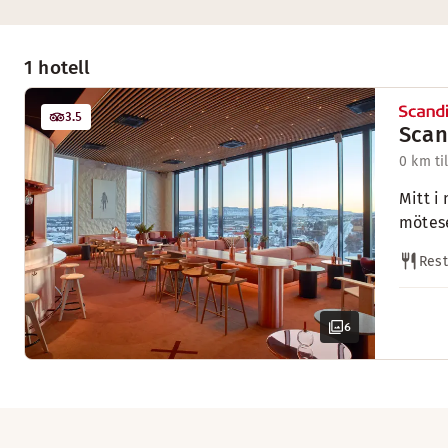
1 hotell
3.5
Scan
0 km ti
Mitt i
mötese
Res
6