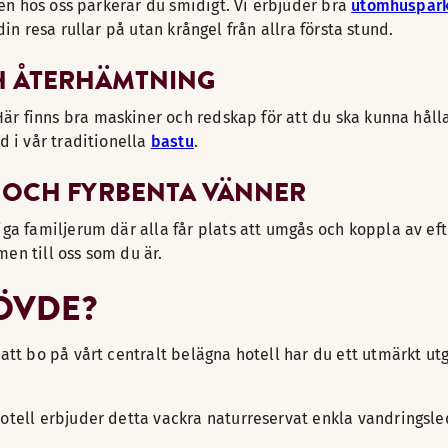
men hos oss parkerar du smidigt. Vi erbjuder bra
utomhuspark
t din resa rullar på utan krångel från allra första stund.
H ÅTERHÄMTNING
Här finns bra maskiner och redskap för att du ska kunna hålla
d i vår traditionella
bastu
.
J OCH FYRBENTA VÄNNER
ga familjerum där alla får plats att umgås och koppla av eft
men till oss som du är.
ÖVDE?
tt bo på vårt centralt belägna hotell har du ett utmärkt utg
 hotell erbjuder detta vackra naturreservat enkla vandringsl