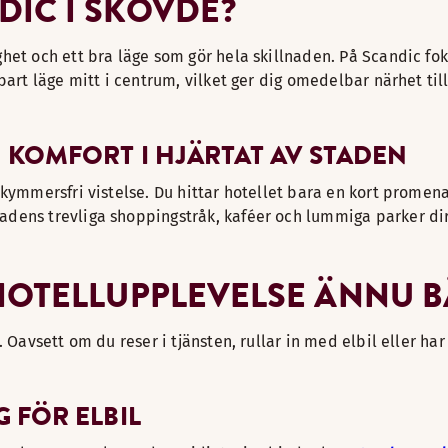
IC I SKÖVDE?
het och ett bra läge som gör hela skillnaden. På Scandic foku
bart läge mitt i centrum, vilket ger dig omedelbar närhet til
 KOMFORT I HJÄRTAT AV STADEN
kymmersfri vistelse. Du hittar hotellet bara en kort promen
ens trevliga shoppingstråk, kaféer och lummiga parker direk
HOTELLUPPLEVELSE ÄNNU 
. Oavsett om du reser i tjänsten, rullar in med elbil eller ha
 FÖR ELBIL