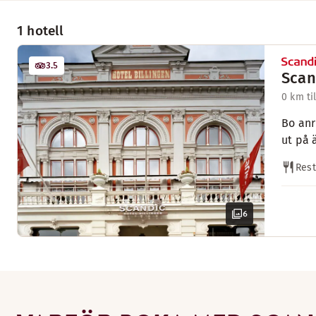
1 hotell
3.5
Scan
0 km ti
Bo anr
ut på 
Res
6