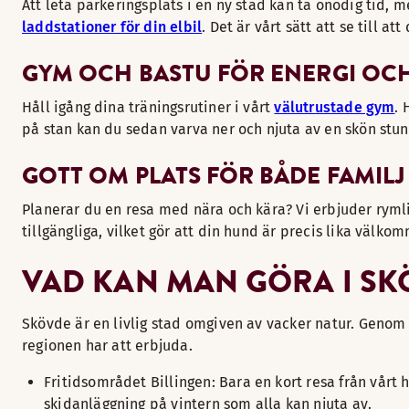
Att leta parkeringsplats i en ny stad kan ta onödig tid, 
laddstationer för din elbil
. Det är vårt sätt att se till at
GYM OCH BASTU FÖR ENERGI OC
Håll igång dina träningsrutiner i vårt
välutrustade gym
. 
på stan kan du sedan varva ner och njuta av en skön stun
GOTT OM PLATS FÖR BÅDE FAMIL
Planerar du en resa med nära och kära? Vi erbjuder rymli
tillgängliga, vilket gör att din hund är precis lika välkom
VAD KAN MAN GÖRA I SK
Skövde är en livlig stad omgiven av vacker natur. Genom a
regionen har att erbjuda.
Fritidsområdet Billingen: Bara en kort resa från vårt
skidanläggning på vintern som alla kan njuta av.