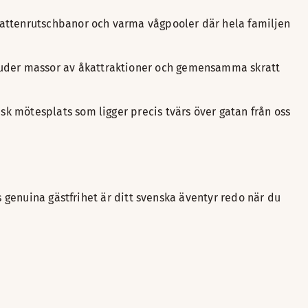
vattenrutschbanor och varma vågpooler där hela familjen
juder massor av åkattraktioner och gemensamma skratt
sk mötesplats som ligger precis tvärs över gatan från oss
s genuina gästfrihet är ditt svenska äventyr redo när du