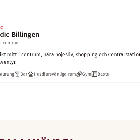
dic Billingen
ll centrum
ikt mitt i centrum, nära nöjesliv, shopping och Centralstati
äventyr.
taurang
Bar
Husdjursvänliga rum
Gym
Bastu