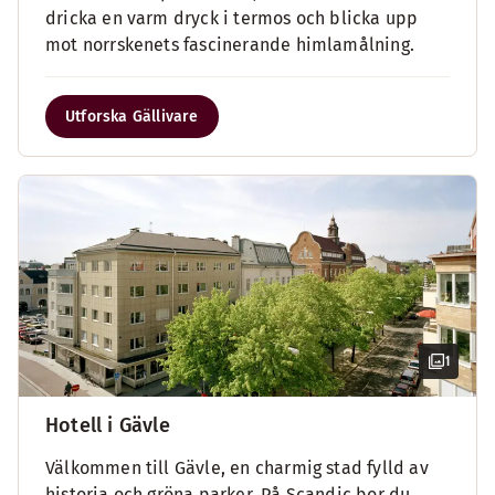
dricka en varm dryck i termos och blicka upp
mot norrskenets fascinerande himlamålning.
Utforska Gällivare
1
Hotell i Gävle
Välkommen till Gävle, en charmig stad fylld av
historia och gröna parker. På Scandic bor du