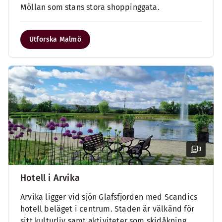
Möllan som stans stora shoppinggata.
Utforska Malmö
3
Hotell i Arvika
Arvika ligger vid sjön Glafsfjorden med Scandics
hotell beläget i centrum. Staden är välkänd för
sitt kulturliv samt aktiviteter som skidåkning,