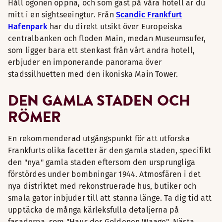
Håll ögonen öppna, och som gäst på våra hotell är du
mitt i en sightseeingtur. Från
Scandic Frankfurt
Hafenpark
har du direkt utsikt över Europeiska
centralbanken och floden Main, medan Museumsufer,
som ligger bara ett stenkast från vårt andra hotell,
erbjuder en imponerande panorama över
stadssilhuetten med den ikoniska Main Tower.
DEN GAMLA STADEN OCH
RÖMER
En rekommenderad utgångspunkt för att utforska
Frankfurts olika facetter är den gamla staden, specifikt
den "nya" gamla staden eftersom den ursprungliga
förstördes under bombningar 1944. Atmosfären i det
nya distriktet med rekonstruerade hus, butiker och
smala gator inbjuder till att stanna länge. Ta dig tid att
upptäcka de många kärleksfulla detaljerna på
fasaderna, som "Haus der Goldenen Waage". Nästa