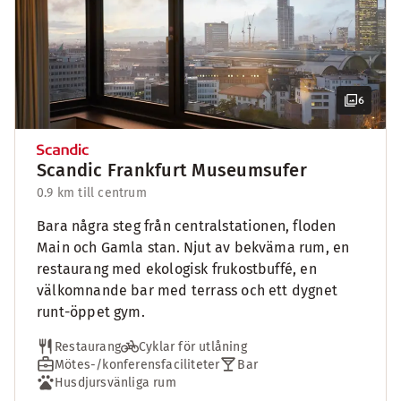
6
Scandic Frankfurt Museumsufer
0.9 km till centrum
Bara några steg från centralstationen, floden
Main och Gamla stan. Njut av bekväma rum, en
restaurang med ekologisk frukostbuffé, en
välkomnande bar med terrass och ett dygnet
runt-öppet gym.
Restaurang
Cyklar för utlåning
Mötes-/konferensfaciliteter
Bar
Husdjursvänliga rum