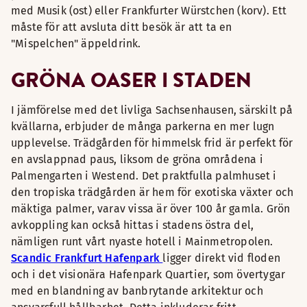
med Musik (ost) eller Frankfurter Würstchen (korv). Ett
måste för att avsluta ditt besök är att ta en
"Mispelchen" äppeldrink.
GRÖNA OASER I STADEN
I jämförelse med det livliga Sachsenhausen, särskilt på
kvällarna, erbjuder de många parkerna en mer lugn
upplevelse. Trädgården för himmelsk frid är perfekt för
en avslappnad paus, liksom de gröna områdena i
Palmengarten i Westend. Det praktfulla palmhuset i
den tropiska trädgården är hem för exotiska växter och
mäktiga palmer, varav vissa är över 100 år gamla. Grön
avkoppling kan också hittas i stadens östra del,
nämligen runt vårt nyaste hotell i Mainmetropolen.
Scandic Frankfurt Hafenpark
ligger direkt vid floden
och i det visionära Hafenpark Quartier, som övertygar
med en blandning av banbrytande arkitektur och