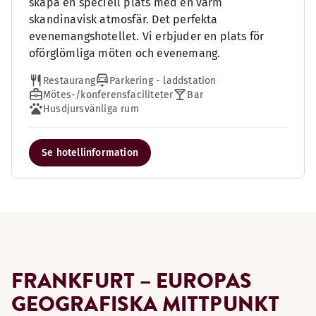
skapa en speciell plats med en varm
skandinavisk atmosfär. Det perfekta
evenemangshotellet. Vi erbjuder en plats för
oförglömliga möten och evenemang.
Restaurang
Parkering - laddstation
Mötes-/konferensfaciliteter
Bar
Husdjursvänliga rum
Se hotellinformation
FRANKFURT – EUROPAS
GEOGRAFISKA MITTPUNKT