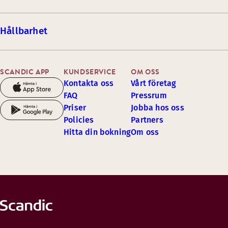
Hållbarhet
SCANDIC APP
KUNDSERVICE
OM OSS
Kontakta oss
Vårt företag
FAQ
Pressrum
Priser
Jobba hos oss
Policies
Partners
Hitta din bokning
Om oss