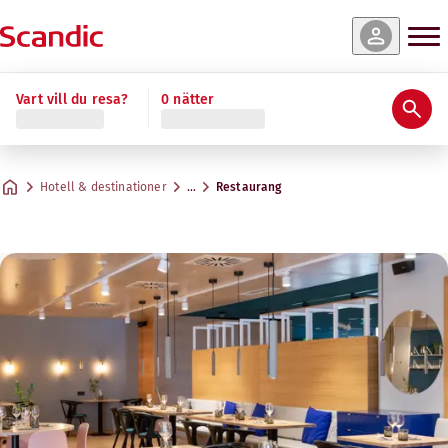
Vart vill du resa?
0 nätter
Hotell & destinationer
…
Restaurang