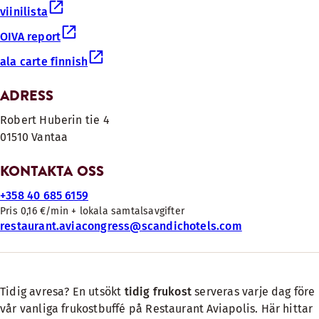
viinilista
OIVA report
ala carte finnish
ADRESS
Robert Huberin tie 4
01510 Vantaa
KONTAKTA OSS
+358 40 685 6159
Pris 0,16 €/min + lokala samtalsavgifter
restaurant.aviacongress@scandichotels.com
Tidig avresa? En utsökt
tidig frukost
serveras varje dag före
vår vanliga frukostbuffé på
Restaurant Aviapolis
. Här hittar