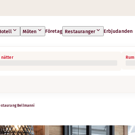
Företag
Erbjudanden
Hotell
Möten
Restauranger
 nätter
Rum 
estaurang Bellmanni