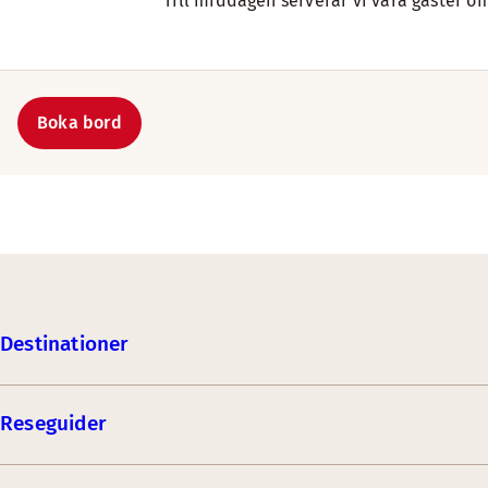
Till middagen serverar vi våra gäster om
Boka bord
Destinationer
Reseguider