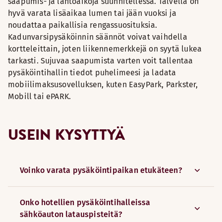
saapumis- ja lähtöaikoja suunnitellessa. Talvella on
hyvä varata lisäaikaa lumen tai jään vuoksi ja
noudattaa paikallisia rengassuosituksia.
Kadunvarsipysäköinnin säännöt voivat vaihdella
kortteleittain, joten liikennemerkkejä on syytä lukea
tarkasti. Sujuvaa saapumista varten voit tallentaa
pysäköintihallin tiedot puhelimeesi ja ladata
mobiilimaksusovelluksen, kuten EasyPark, Parkster,
Mobill tai ePARK.
USEIN KYSYTTYÄ
Voinko varata pysäköintipaikan etukäteen?
Onko hotellien pysäköintihalleissa
sähköauton latauspisteitä?