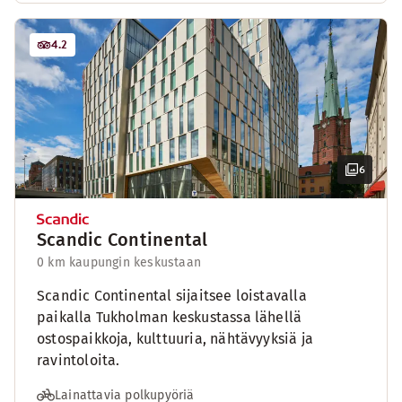
4.2
6
Scandic Continental
0 km kaupungin keskustaan
Scandic Continental sijaitsee loistavalla
paikalla Tukholman keskustassa lähellä
ostospaikkoja, kulttuuria, nähtävyyksiä ja
ravintoloita.
Lainattavia polkupyöriä