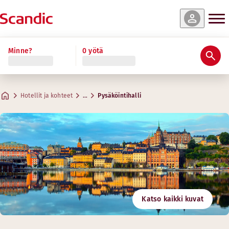
Minne?
0 yötä
Hotellit ja kohteet
…
Pysäköintihalli
Katso kaikki kuvat