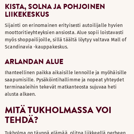
KISTA, SOLNA JA POHJOINEN
LIIKEKESKUS
Sijainti on erinomainen erityisesti autoilijalle hyvien
moottoritieyhteyksien ansiosta. Alue sopii loistavasti
myös shoppailijoille, sillä täältä löytyy valtava Mall of
Scandinavia -kauppakeskus.
ARLANDAN ALUE
Ihanteellinen paikka aikaisille lennoille ja myöhäisille
saapumisille. Pysäköintihallimme ja nopeat yhteydet
terminaaleihin tekevät matkanteosta sujuvaa heti
alusta alkaen.
MITÄ TUKHOLMASSA VOI
TEHDÄ?
Tukholma on täynnä elämää, olitpa liikkeellä perheen