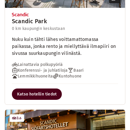
Scandic Park
0 km kaupungin keskustaan
Nuku kuin tähti lähes voittamattomassa
paikassa, jonka rento ja miellyttävä ilmapiiri on
sivussa suurkaupungin vilinästä.
Lainattavia polkupyöriä
Konferenssi- ja juhlatiloja
Baari
Lemmikkihuoneita
Kuntohuone
Katso hotellin tiedot
3.6