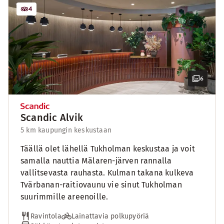
4
6
Scandic Alvik
5 km kaupungin keskustaan
Täällä olet lähellä Tukholman keskustaa ja voit
samalla nauttia Mälaren-järven rannalla
vallitsevasta rauhasta. Kulman takana kulkeva
Tvärbanan-raitiovaunu vie sinut Tukholman
suurimmille areenoille.
Ravintola
Lainattavia polkupyöriä