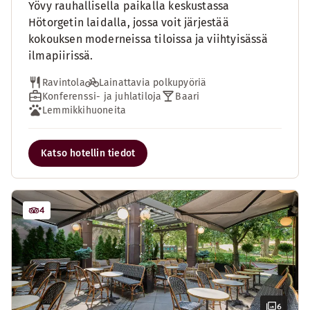
Yövy rauhallisella paikalla keskustassa
Hötorgetin laidalla, jossa voit järjestää
kokouksen moderneissa tiloissa ja viihtyisässä
ilmapiirissä.
Ravintola
Lainattavia polkupyöriä
Konferenssi- ja juhlatiloja
Baari
Lemmikkihuoneita
Katso hotellin tiedot
4
6