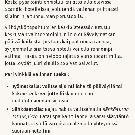
Koska pysäköinti onnistuu kaikissa alla olevissa
Scandic-hotelleissa, voit tehdä valinnan puhtaasti
sijainnin ja tunnelman perusteella.
Viihdytkö tapahtumien keskipisteessä? Tutustu
keskustan vaihtoehtoihin, niin olet kävelymatkan
päässä kaikesta. Jos taas kaipaat omaa rauhaa,
syrjemmällä sijaitseva hotelli voi olla rennompi
valinta. Hakua on helppo rajata sivun suodattimilla,
jotta löydät juuri sinulle sopivat palvelut.
Pari vinkkiä valinnan tueksi:
Työmatkalla:
Valitse sijainti läheltä pääväyliä tai
kokouspaikkaa, jotta liikkuminen on
mahdollisimman sujuvaa.
Sähköautolla:
Rajaa hakua valitsemalla
sähköauton
latauspiste
. Latauspaikan tilanne ja varauskäytäntö
kannattaa vielä varmistaa olemalla yhteydessä
suoraan hotelliin.