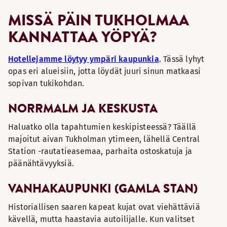
MISSÄ PÄIN TUKHOLMAA
KANNATTAA YÖPYÄ?
Hotellejamme löytyy ympäri kaupunkia
. Tässä lyhyt
opas eri alueisiin, jotta löydät juuri sinun matkaasi
sopivan tukikohdan.
NORRMALM JA KESKUSTA
Haluatko olla tapahtumien keskipisteessä? Täällä
majoitut aivan Tukholman ytimeen, lähellä Central
Station -rautatieasemaa, parhaita ostoskatuja ja
päänähtävyyksiä.
VANHAKAUPUNKI (GAMLA STAN)
Historiallisen saaren kapeat kujat ovat viehättäviä
kävellä, mutta haastavia autoilijalle. Kun valitset