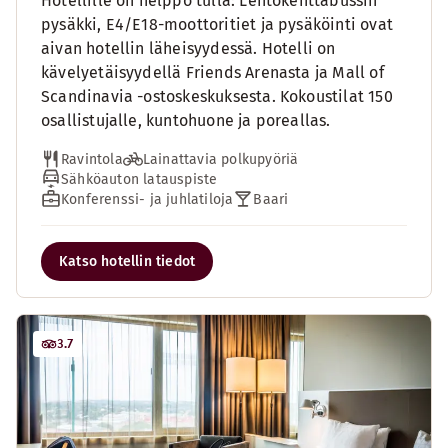
Hotellille on helppo tulla: Lentokenttäbussin
pysäkki, E4/E18-moottoritiet ja pysäköinti ovat
aivan hotellin läheisyydessä. Hotelli on
kävelyetäisyydellä Friends Arenasta ja Mall of
Scandinavia -ostoskeskuksesta. Kokoustilat 150
osallistujalle, kuntohuone ja poreallas.
Ravintola
Lainattavia polkupyöriä
Sähköauton latauspiste
Konferenssi- ja juhlatiloja
Baari
Katso hotellin tiedot
3.7