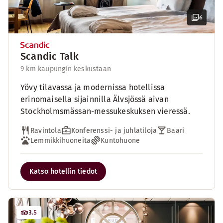
6
Scandic Talk
9 km kaupungin keskustaan
Yövy tilavassa ja modernissa hotellissa
erinomaisella sijainnilla Älvsjössä aivan
Stockholmsmässan-messukeskuksen vieressä.
Ravintola
Konferenssi- ja juhlatiloja
Baari
Lemmikkihuoneita
Kuntohuone
Katso hotellin tiedot
3.5