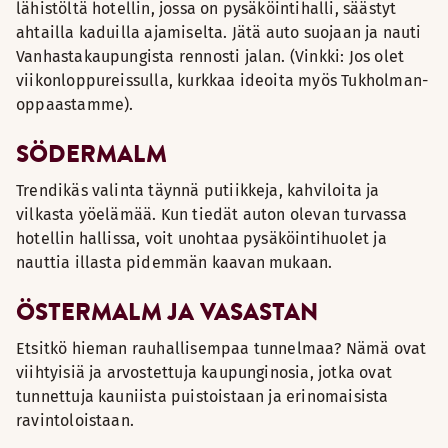
lähistöltä hotellin, jossa on pysäköintihalli, säästyt
ahtailla kaduilla ajamiselta. Jätä auto suojaan ja nauti
Vanhastakaupungista rennosti jalan. (Vinkki: Jos olet
viikonloppureissulla, kurkkaa ideoita myös Tukholman-
oppaastamme).
SÖDERMALM
Trendikäs valinta täynnä putiikkeja, kahviloita ja
vilkasta yöelämää. Kun tiedät auton olevan turvassa
hotellin hallissa, voit unohtaa pysäköintihuolet ja
nauttia illasta pidemmän kaavan mukaan.
ÖSTERMALM JA VASASTAN
Etsitkö hieman rauhallisempaa tunnelmaa? Nämä ovat
viihtyisiä ja arvostettuja kaupunginosia, jotka ovat
tunnettuja kauniista puistoistaan ja erinomaisista
ravintoloistaan.