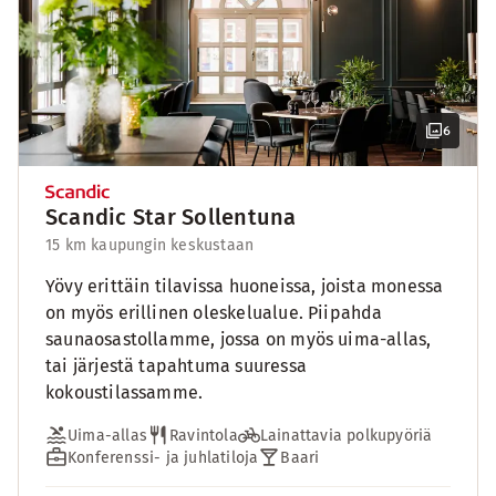
6
Scandic Star Sollentuna
15 km kaupungin keskustaan
Yövy erittäin tilavissa huoneissa, joista monessa
on myös erillinen oleskelualue. Piipahda
saunaosastollamme, jossa on myös uima-allas,
tai järjestä tapahtuma suuressa
kokoustilassamme.
Uima-allas
Ravintola
Lainattavia polkupyöriä
Konferenssi- ja juhlatiloja
Baari