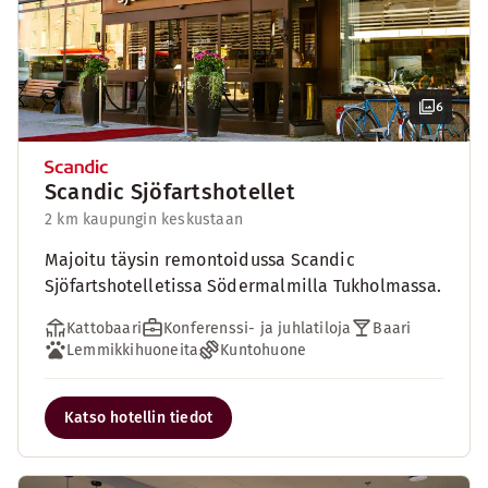
6
Scandic Sjöfartshotellet
2 km kaupungin keskustaan
Majoitu täysin remontoidussa Scandic
Sjöfartshotelletissa Södermalmilla Tukholmassa.
Kattobaari
Konferenssi- ja juhlatiloja
Baari
Lemmikkihuoneita
Kuntohuone
Katso hotellin tiedot