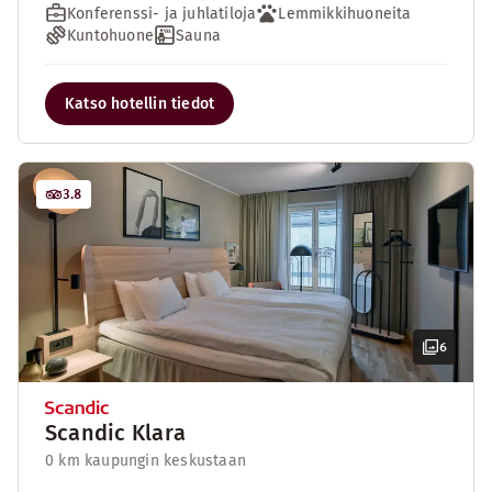
Konferenssi- ja juhlatiloja
Lemmikkihuoneita
Kuntohuone
Sauna
Katso hotellin tiedot
3.8
6
Scandic Klara
0 km kaupungin keskustaan