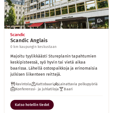
6
Scandic Anglais
0 km kaupungin keskustaan
Majoitu tyylikkäästi Stureplanin tapahtumien
keskipisteessä, syö hyvin tai vietä aikaa
baarissa. Lähellä ostospaikkoja ja erinomaisia
julkisen liikenteen reittejä.
Ravintola
Kattobaari
Lainattavia polkupyöriä
Konferenssi- ja juhlatiloja
Baari
Katso hotellin tiedot