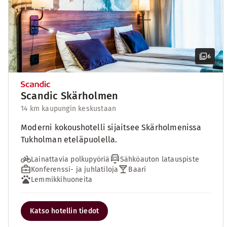
6
Scandic Skärholmen
14 km kaupungin keskustaan
Moderni kokoushotelli sijaitsee Skärholmenissa
Tukholman eteläpuolella.
Lainattavia polkupyöriä
Sähköauton latauspiste
Konferenssi- ja juhlatiloja
Baari
Lemmikkihuoneita
Katso hotellin tiedot