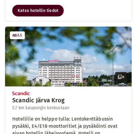
Katso hotellin tiedot
3.5
6
Scandic Järva Krog
5.7 km kaupungin keskustaan
Hotellille on helppo tulla: Lentokenttäbussin
pysäkki, E4/E18-moottoritiet ja pysäköinti ovat
aivan hotellin läheisyydessä. Hotelli on