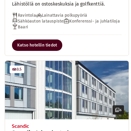
Lähistöllä on ostoskeskuksia ja golfkenttiä.
Ravintola
Lainattavia polkupyöriä
Sähköauton latauspiste
Konferenssi- ja juhlatiloja
Baari
Katso hotellin tiedot
3.5
6