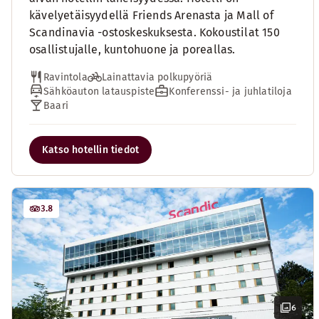
kävelyetäisyydellä Friends Arenasta ja Mall of
Scandinavia -ostoskeskuksesta. Kokoustilat 150
osallistujalle, kuntohuone ja poreallas.
Ravintola
Lainattavia polkupyöriä
Sähköauton latauspiste
Konferenssi- ja juhlatiloja
Baari
Katso hotellin tiedot
3.8
6