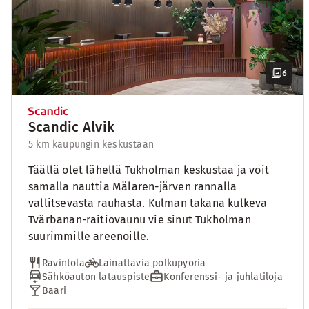
6
Scandic Alvik
5 km kaupungin keskustaan
Täällä olet lähellä Tukholman keskustaa ja voit
samalla nauttia Mälaren-järven rannalla
vallitsevasta rauhasta. Kulman takana kulkeva
Tvärbanan-raitiovaunu vie sinut Tukholman
suurimmille areenoille.
Ravintola
Lainattavia polkupyöriä
Sähköauton latauspiste
Konferenssi- ja juhlatiloja
Baari