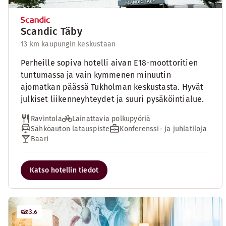
Scandic Täby
13 km kaupungin keskustaan
Perheille sopiva hotelli aivan E18-moottoritien
tuntumassa ja vain kymmenen minuutin
ajomatkan päässä Tukholman keskustasta. Hyvät
julkiset liikenneyhteydet ja suuri pysäköintialue.
Ravintola
Lainattavia polkupyöriä
Sähköauton latauspiste
Konferenssi- ja juhlatiloja
Baari
Katso hotellin tiedot
3.6