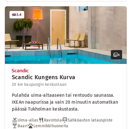
3.4
6
Scandic Kungens Kurva
20 km kaupungin keskustaan
Pulahda uima-altaaseen tai rentoudu saunassa.
IKEAn naapurissa ja vain 20 minuutin automatkan
päässä Tukholman keskustasta.
Uima-allas
Ravintola
Sähköauton latauspiste
Baari
Lemmikkihuoneita