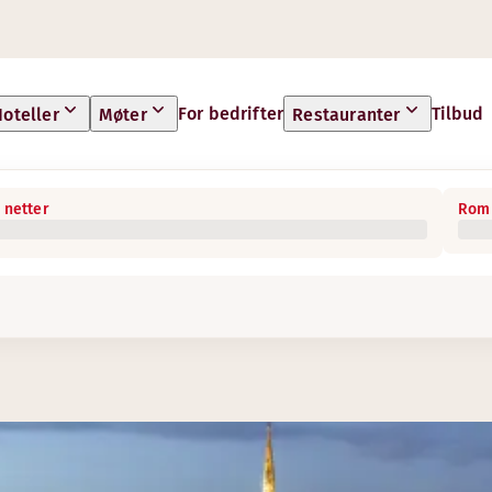
For bedrifter
Tilbud
oteller
Møter
Restauranter
 netter
Rom 