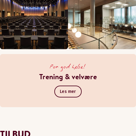
For god helse!
Trening & velvære
Les mer
TILBUD