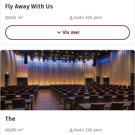
Fly Away With Us
462
m²
maks 400 pers
Vis mer
The
360
m²
maks 338 pers