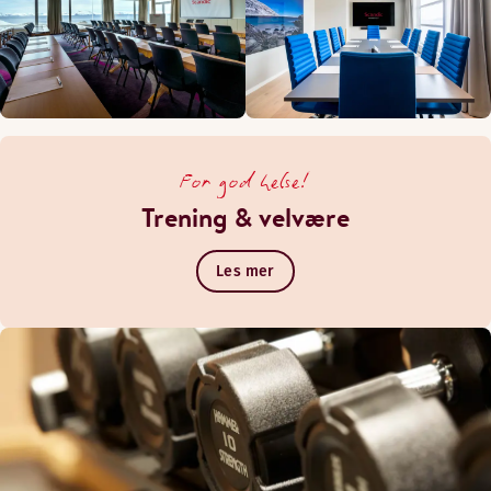
For god helse!
Trening & velvære
Les mer