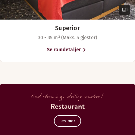
1
Superior
30 - 35 m² (Maks. 5 gjester)
Se romdetaljer
God stemning, deilige smaker!
Restaurant
Les mer