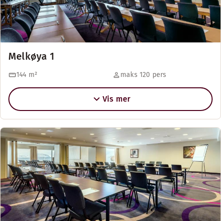
Melkøya 1
144
m²
maks 120 pers
Vis mer