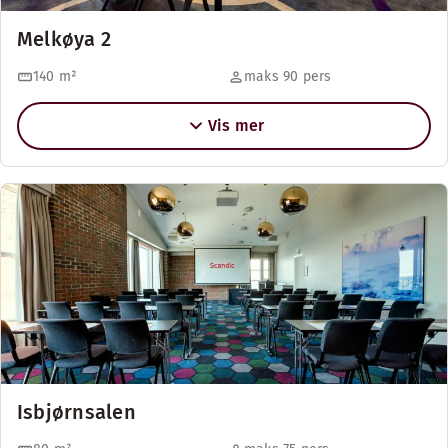
Melkøya 2
140
m²
maks 90 pers
Vis mer
Isbjørnsalen