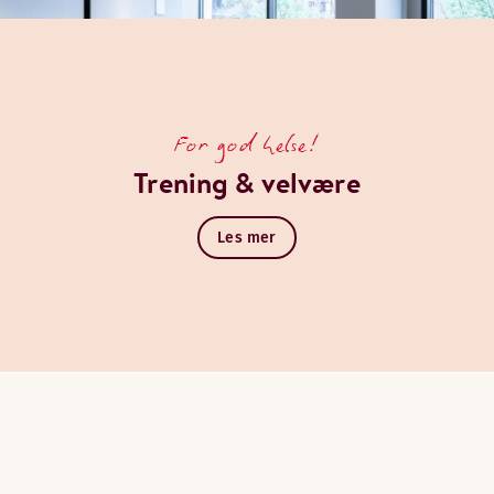
For god helse!
Trening & velvære
Les mer