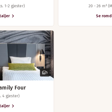
Vann
s. 1-2 gjester)
20 - 26 m² (M
Bade
Skriv
aljer
Se romd
Hårf
5
amily Four
 4 gjester)
aljer