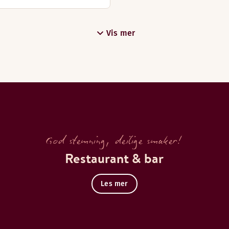
Vis mer
God stemning, deilige smaker!
Restaurant & bar
Les mer