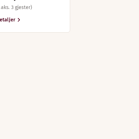
koker med kaffe/te
Armchair bed
aks. 3 gjester)
kåper
Tøfler
ebord og stol
etaljer
Ikke-røyk
øner
To puter
Baderomsartikler
TV
Privat badstue
Sovesofa
Strykejern og strykebrett
Vannkoker med kaffe/te
Badekåper
Skrivebord og stol
Hårføner