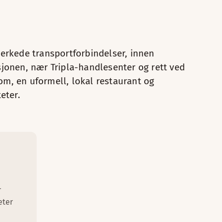
kler
rtikler
merkede transportforbindelser, innen
 strykebrett
sjonen, nær Tripla-handlesenter og rett ved
 stol
n og strykebrett
m, en uformell, lokal restaurant og
d og stol
eter.
 med air condition. Et badekar, samt morgenkåper gir ekstr
Baderomsartikler
TV
Sovesofa
r
Strykejern og strykebrett
eter
Vannkoker med kaffe/te