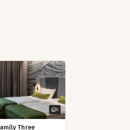
iten med air condition. En bred seng samt badekåper og tøfl
leggingsgardiner
r
røyk
ter
romsartikler
iten med air condition. Denne suiten i toppetasjen har sin 
5
sofa
ejern og strykebrett
amily Three
Mørkleggingsgardiner