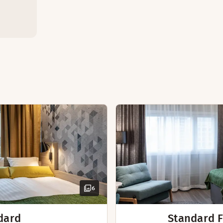
Badekåper
Skrivebord og stol
Hårføner
at soverom og oppholdsrom i denne luksuriøse og romslige su
Mørk
anni
Tøfle
Ikke-
To pu
Bade
t soverom og oppholdsrom i denne luksuriøse og romslige su
TV
6
Sove
Stryk
dard
Standard F