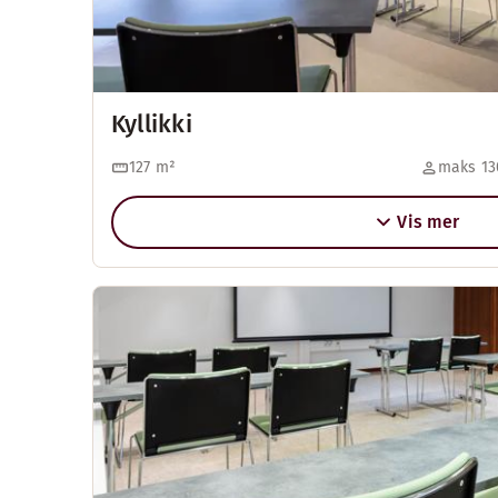
Kyllikki
127
m²
maks 13
Vis mer