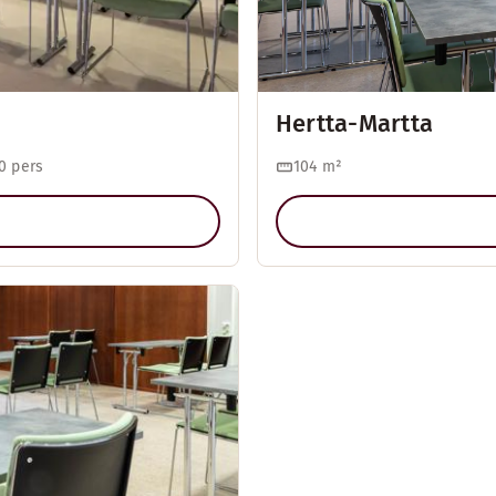
Hertta-Martta
0 pers
104
m²