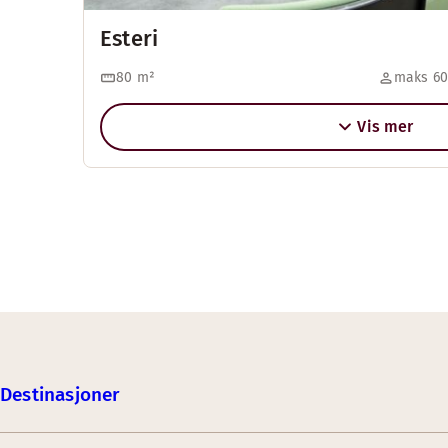
Esteri
80
m²
maks 60
Vis mer
Destinasjoner