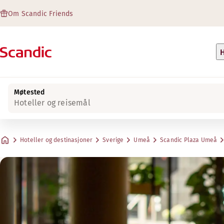
Om Scandic Friends
H
Møtested
Hoteller og reisemål
Hoteller og destinasjoner
Sverige
Umeå
Scandic Plaza Umeå