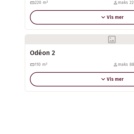
220
m²
maks 22
Vis mer
Odéon 2
110
m²
maks 88
Vis mer