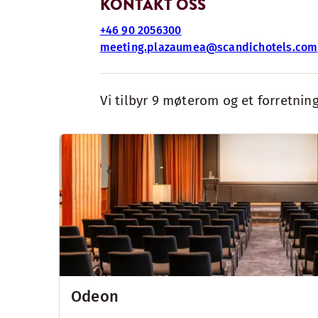
KONTAKT OSS
+46 90 2056300
meeting.plazaumea@scandichotels.com
Vi tilbyr 9 møterom og et forretnin
Odeon