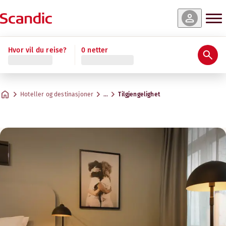
Hvor vil du reise?
0 netter
Hoteller og destinasjoner
…
Tilgjengelighet