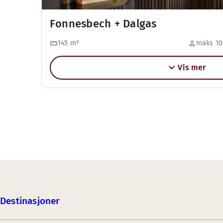
Fonnesbech + Dalgas
145
m²
maks 10
Vis mer
Destinasjoner