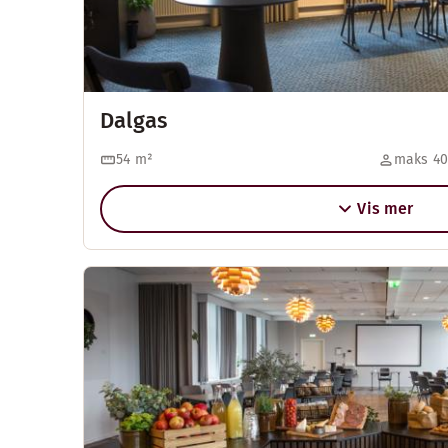
Dalgas
54
m²
maks 40
Vis mer