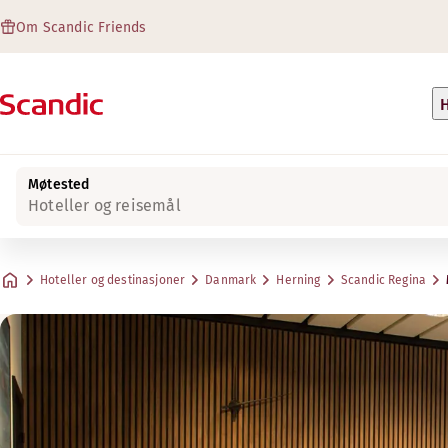
Om Scandic Friends
H
Møtested
Hoteller og reisemål
Hoteller og destinasjoner
Danmark
Herning
Scandic Regina