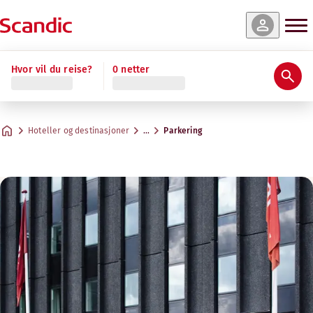
Hvor vil du reise?
0 netter
Hoteller og destinasjoner
…
Parkering