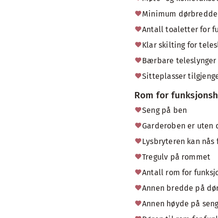
Minimum dørbredde 
Antall toaletter for 
Klar skilting for tel
Bærbare teleslynger 
Sitteplasser tilgjen
Rom for funksjon
Seng på ben
Garderoben er uten d
Lysbryteren kan nås f
Tregulv på rommet
Antall rom for funk
Annen bredde på dør
Annen høyde på senge