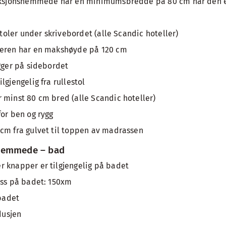
unksjonshemmede har en minimumsbredde på 80 cm når den 
estoler under skrivebordet (alle Scandic hoteller)
geren har en makshøyde på 120 cm
igger på sidebordet
lgjengelig fra rullestol
 minst 80 cm bred (alle Scandic hoteller)
for ben og rygg
cm fra gulvet til toppen av madrassen
hemmede – bad
 knapper er tilgjengelig på badet
ass på badet: 150xm
 badet
dusjen