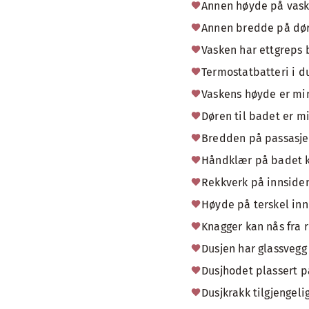
Annen høyde på vas
Annen bredde på dør
Vasken har ettgreps 
Termostatbatteri i d
Vaskens høyde er mi
Døren til badet er m
Bredden på passasjen 
Håndklær på badet ka
Rekkverk på innsiden
Høyde på terskel inn 
Knagger kan nås fra r
Dusjen har glassvegg
Dusjhodet plassert p
Dusjkrakk tilgjengeli