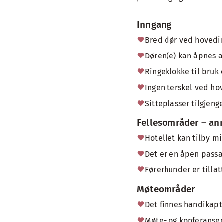
Inngang
Bred dør ved hoved
Døren(e) kan åpnes 
Ringeklokke til bruk 
Ingen terskel ved ho
Sitteplasser tilgjen
Fellesområder – an
Hotellet kan tilby mi
Det er en åpen passas
Førerhunder er tillat
Møteområder
Det finnes handikap
Møte- og konferanseo