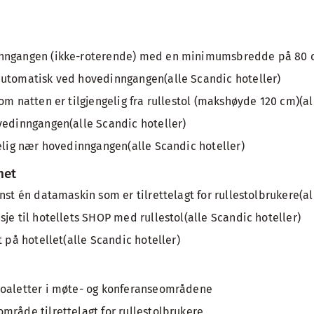
inngangen (ikke-roterende) med en minimumsbredde på 80
automatisk ved hovedinngangen(alle Scandic hoteller)
om natten er tilgjengelig fra rullestol (makshøyde 120 cm)(al
vedinngangen(alle Scandic hoteller)
gelig nær hovedinngangen(alle Scandic hoteller)
net
nst én datamaskin som er tilrettelagt for rullestolbrukere(al
je til hotellets SHOP med rullestol(alle Scandic hoteller)
t på hotellet(alle Scandic hoteller)
toaletter i møte- og konferanseområdene
mråde tilrettelagt for rullestolbrukere