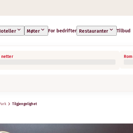
For bedrifter
Tilbud
oteller
Møter
Restauranter
 netter
Rom 
Park
Tilgjengelighet