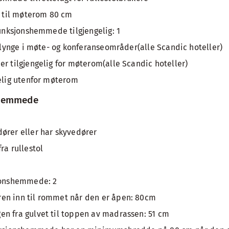
til møterom 80 cm
funksjonshemmede tilgjengelig: 1
eslynge i møte- og konferanseområder(alle Scandic hoteller)
er tilgjengelig for møterom(alle Scandic hoteller)
gelig utenfor møterom
shemmede
ører eller har skyvedører
ra rullestol
sjonshemmede: 2
en inn til rommet når den er åpen: 80cm
n fra gulvet til toppen av madrassen: 51 cm