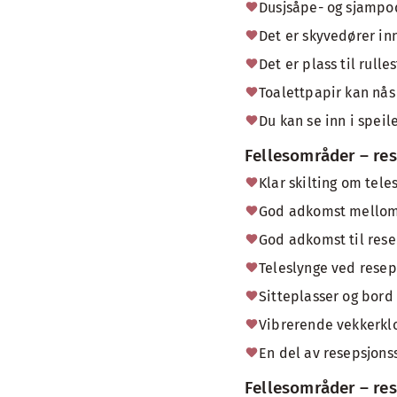
Dusjsåpe- og sjampodi
Det er skyvedører inn
Det er plass til rull
Toalettpapir kan nås 
Du kan se inn i speile
Fellesområder – re
Klar skilting om tele
God adkomst mellom 
God adkomst til rese
Teleslynge ved resep
Sitteplasser og bord
Vibrerende vekkerklo
En del av resepsjonss
Fellesområder – res