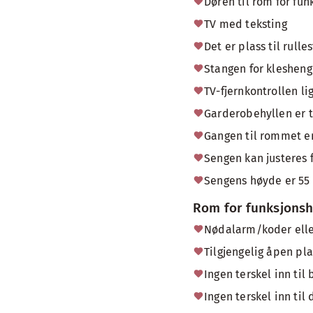
Døren til rom for f
TV med teksting
Det er plass til rull
Stangen for kleshen
TV-fjernkontrollen l
Garderobehyllen er ti
Gangen til rommet er
Sengen kan justeres 
Sengens høyde er 55 
Rom for funksjons
Nødalarm/koder eller
Tilgjengelig åpen pl
Ingen terskel inn til
Ingen terskel inn til 