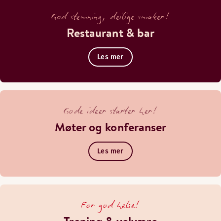
God stemning, deilige smaker!
Restaurant & bar
Les mer
Gode ideer starter her!
Møter og konferanser
Les mer
For god helse!