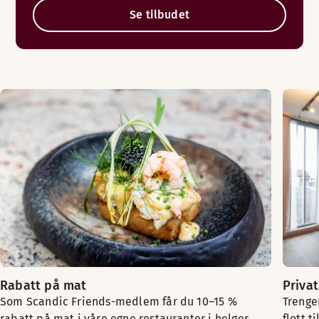
Se tilbudet
Rabatt på mat
Priva
Som Scandic Friends-medlem får du 10–15 %
Trenger
rabatt på mat i våre egne restauranter i helger,
flott t