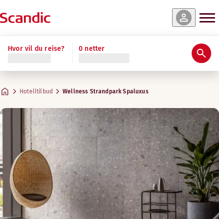
Hvor vil du reise?
0 netter
Hotelltilbud
Wellness Strandpark Spaluxus