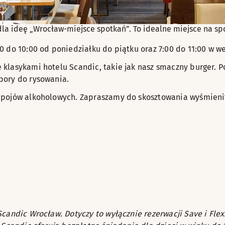
la ideę „Wrocław-miejsce spotkań”. To idealne miejsce na sp
0 do 10:00 od poniedziałku do piątku oraz 7:00 do 11:00 w w
klasykami hotelu Scandic, takie jak nasz smaczny burger. P
bory do rysowania.
apojów alkoholowych. Zapraszamy do skosztowania wyśmienit
Scandic Wrocław. Dotyczy to wyłącznie rezerwacji Save i Fle