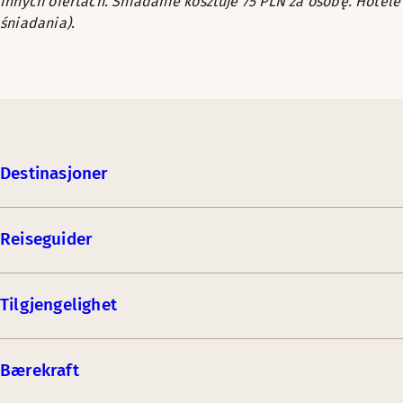
innych ofertach. Śniadanie kosztuje 75 PLN za osobę. Hotele
śniadania).
Destinasjoner
Reiseguider
Tilgjengelighet
Bærekraft