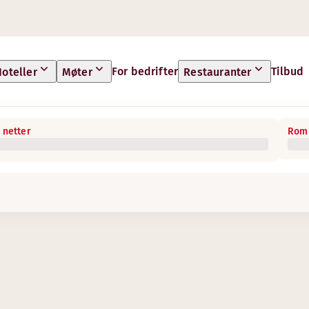
For bedrifter
Tilbud
oteller
Møter
Restauranter
 netter
Rom 