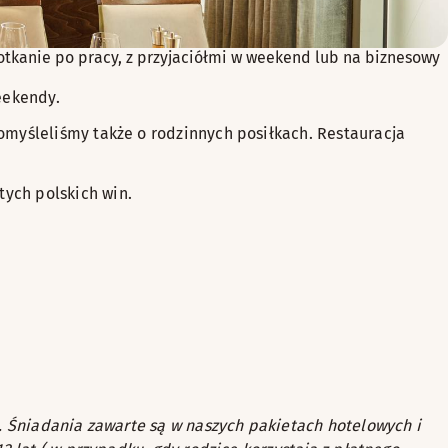
otkanie po pracy, z przyjaciółmi w weekend lub na biznesowy
eekendy.
omyśleliśmy także o rodzinnych posiłkach. Restauracja
ych polskich win.
x. Śniadania zawarte są w naszych pakietach hotelowych i