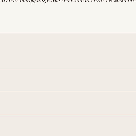
 Scandic oferują bezpłatne śniadanie dla dzieci w wieku do 1