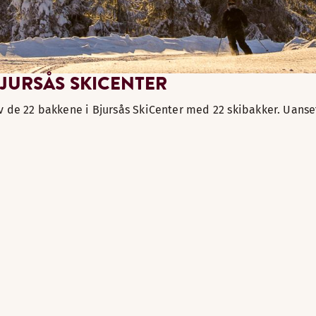
JURSÅS SKICENTER
v de 22 bakkene i Bjursås SkiCenter med 22 skibakker. Uanset