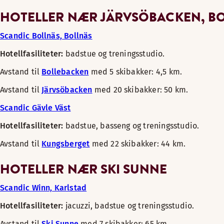
HOTELLER NÆR JÄRVSÖBACKEN, B
Scandic Bollnäs, Bollnäs
Hotellfasiliteter:
badstue og treningsstudio.
Avstand til
Bollebacken
med 5 skibakker: 4,5 km.
Avstand til
Järvsöbacken
med 20 skibakker: 50 km.
Scandic Gävle Väst
Hotellfasiliteter:
badstue, basseng og treningsstudio.
Avstand til
Kungsberget
med 22 skibakker: 44 km.
HOTELLER NÆR SKI SUNNE
Scandic Winn, Karlstad
Hotellfasiliteter:
jacuzzi, badstue og treningsstudio.
Avstand til
Ski Sunne
med 7 skibakker: 65 km.