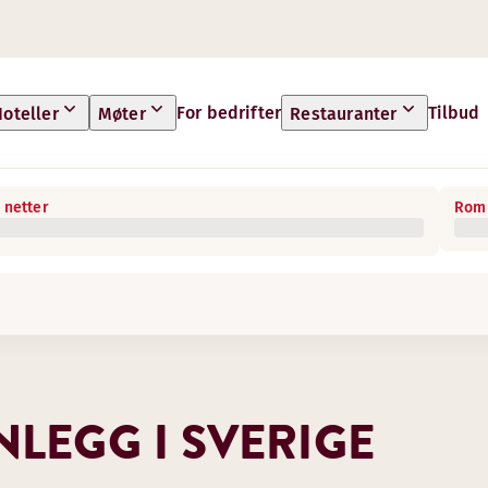
For bedrifter
Tilbud
oteller
Møter
Restauranter
 netter
Rom 
LEGG I SVERIGE