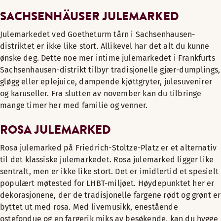
SACHSENHÄUSER JULEMARKED
Julemarkedet ved Goetheturm tårn i Sachsenhausen-
distriktet er ikke like stort. Allikevel har det alt du kunne
ønske deg. Dette noe mer intime julemarkedet i Frankfurts
Sachsenhausen-distrikt tilbyr tradisjonelle gjær-dumplings,
gløgg eller eplejuice, dampende kjøttgryter, julesuvenirer
og karuseller. Fra slutten av november kan du tilbringe
mange timer her med familie og venner.
ROSA JULEMARKED
Rosa julemarked på Friedrich-Stoltze-Platz er et alternativ
til det klassiske julemarkedet. Rosa julemarked ligger like
sentralt, men er ikke like stort. Det er imidlertid et spesielt
populært møtested for LHBT-miljøet. Høydepunktet her er
dekorasjonene, der de tradisjonelle fargene rødt og grønt er
byttet ut med rosa. Med livemusikk, enestående
ostefondue og en fargerik miks av besøkende, kan du hygge