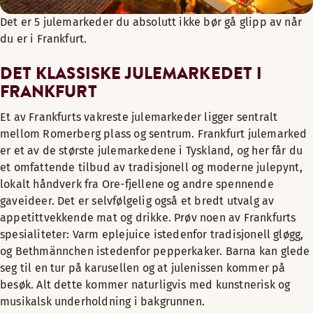
Det er 5 julemarkeder du absolutt ikke bør gå glipp av når
du er i Frankfurt.
DET KLASSISKE JULEMARKEDET I
FRANKFURT
Et av Frankfurts vakreste julemarkeder ligger sentralt
mellom Romerberg plass og sentrum. Frankfurt julemarked
er et av de største julemarkedene i Tyskland, og her får du
et omfattende tilbud av tradisjonell og moderne julepynt,
lokalt håndverk fra Ore-fjellene og andre spennende
gaveideer. Det er selvfølgelig også et bredt utvalg av
appetittvekkende mat og drikke. Prøv noen av Frankfurts
spesialiteter: Varm eplejuice istedenfor tradisjonell gløgg,
og Bethmännchen istedenfor pepperkaker. Barna kan glede
seg til en tur på karusellen og at julenissen kommer på
besøk. Alt dette kommer naturligvis med kunstnerisk og
musikalsk underholdning i bakgrunnen.