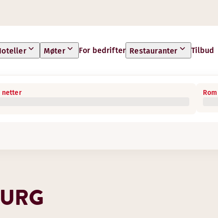
For bedrifter
Tilbud
oteller
Møter
Restauranter
 netter
Rom 
BURG