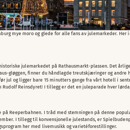
mburg mye moro og glede for alle fans av julemarkeder. Her 
historiske julemarkedet på Rathausmarkt-plassen. Det årlig
us-gløggen, finner du håndlagde treutskjæringer og andre h
ør jul og ligger bare 15 minutters gange fra vårt hotell i se
m Rudolf Reinsdyret! I tillegg er det en juleparade hver lørda
ne på Reeperbahnen. I tråd med stemningen på denne populære
mber. I tillegg til konvensjonelle julestands, er Spielbudenp
gsprogram her med livemusikk og varietéforestillinger.