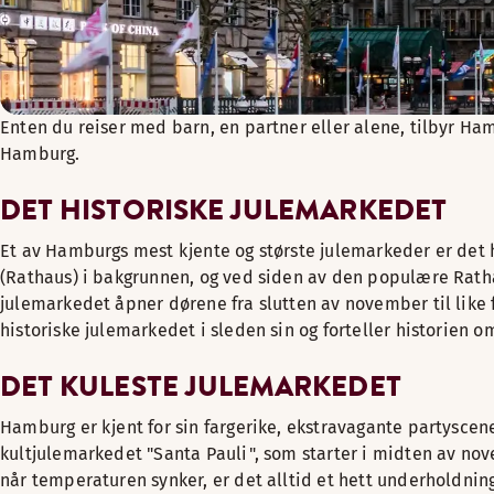
Enten du reiser med barn, en partner eller alene, tilbyr Ha
Hamburg.
DET HISTORISKE JULEMARKEDET
Et av Hamburgs mest kjente og største julemarkeder er det 
(Rathaus) i bakgrunnen, og ved siden av den populære Ratha
julemarkedet åpner dørene fra slutten av november til like f
historiske julemarkedet i sleden sin og forteller historien o
DET KULESTE JULEMARKEDET
Hamburg er kjent for sin fargerike, ekstravagante partysce
kultjulemarkedet "Santa Pauli", som starter i midten av nove
når temperaturen synker, er det alltid et hett underholdnin