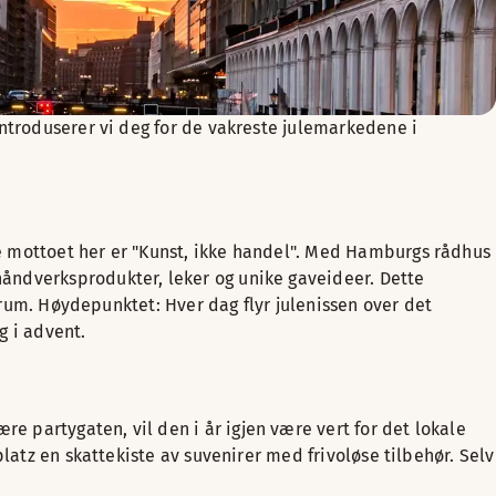
introduserer vi deg for de vakreste julemarkedene i
e mottoet her er "Kunst, ikke handel". Med Hamburgs rådhus
åndverksprodukter, leker og unike gaveideer. Dette
ntrum. Høydepunktet: Hver dag flyr julenissen over det
g i advent.
 partygaten, vil den i år igjen være vert for det lokale
latz en skattekiste av suvenirer med frivoløse tilbehør. Selv