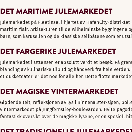
DET MARITIME JULEMARKEDET
Julemarkedet på Fleetinsel i hjertet av HafenCity-distrikte
maritim flair. Arkitekturen til de wilhelminske bygningene o
barn, som karusellen og de klassiske seilbåtene som er utstil
DET FARGERIKE JULEMARKEDET
Julemarkedet i Ottensen er absolutt verdt et besøk. På gren
blanding av kulinariske tilbud og håndverk fra hele verden. 
et dukketeater, er det noe for alle her. Dette flotte markedet
DET MAGISKE VINTERMARKEDET
Glødende telt, refleksjonen av lys i Binnenalster-sjøen, bol
vintermarkedet på Jungfernstieg-boulevarden. Hvite pagodete
fantastisk oversikt over de magiske lysene, er en spesiell h
DET TRADISJONELLE JULEMARKEDE