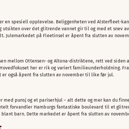
t er en spesiell opplevelse. Beliggenheten ved Alsterfleet-k
g utsikten over det glitrende vannet gir til og med et snev a
t. Julemarkedet på Fleetinsel er åpent fra slutten av november
sen mellom Ottensen- og Altona-distriktene, rett ved siden a
Hovedfokuset her er rik og variert familieunderholdning. Fra 
 er også åpent fra slutten av november til like før jul.
ler med punsj og et pariserhjul – alt dette og mer kan du fin
lt forvandler Hamburgs fantastiske boulevard til et glitrend
it blant barn. Dette markedet er åpent fra slutten av novemb
T