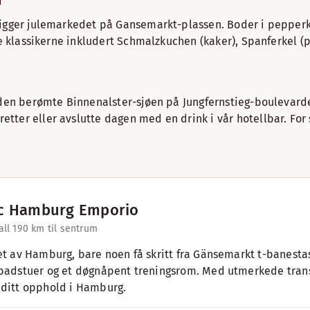
ligger julemarkedet på Gansemarkt-plassen. Boder i pepperk
le klassikerne inkludert Schmalzkuchen (kaker), Spanferkel (p
 den berømte Binnenalster-sjøen på Jungfernstieg-boulevarden
ter eller avslutte dagen med en drink i vår hotellbar. For s
c Hamburg Emporio
ll 19
0 km til sentrum
tet av Hamburg, bare noen få skritt fra Gänsemarkt t-banesta
 badstuer og et døgnåpent treningsrom. Med utmerkede trans
 ditt opphold i Hamburg.