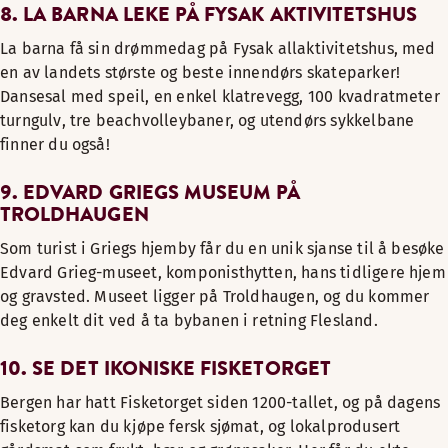
8. LA BARNA LEKE PÅ FYSAK AKTIVITETSHUS
La barna få sin drømmedag på Fysak allaktivitetshus, med
en av landets største og beste innendørs skateparker!
Dansesal med speil, en enkel klatrevegg, 100 kvadratmeter
turngulv, tre beachvolleybaner, og utendørs sykkelbane
finner du også!
9. EDVARD GRIEGS MUSEUM PÅ
TROLDHAUGEN
Som turist i Griegs hjemby får du en unik sjanse til å besøke
Edvard Grieg-museet, komponisthytten, hans tidligere hjem
og gravsted. Museet ligger på Troldhaugen, og du kommer
deg enkelt dit ved å ta bybanen i retning Flesland.
10. SE DET IKONISKE FISKETORGET
Bergen har hatt Fisketorget siden 1200-tallet, og på dagens
fisketorg kan du kjøpe fersk sjømat, og lokalprodusert