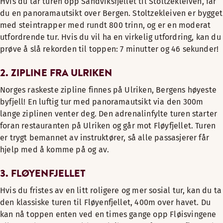
Hvis du tar turen opp Sandviksfjellet til Stoltzekleiven, får
du en panoramautsikt over Bergen. Stoltzekleiven er bygget
med steintrapper med rundt 800 trinn, og er en moderat
utfordrende tur. Hvis du vil ha en virkelig utfordring, kan du
prøve å slå rekorden til toppen: 7 minutter og 46 sekunder!
2. ZIPLINE FRA ULRIKEN
Norges raskeste zipline finnes på Ulriken, Bergens høyeste
byfjell! En luftig tur med panoramautsikt via den 300m
lange ziplinen venter deg. Den adrenalinfylte turen starter
foran restauranten på Ulriken og går mot Fløyfjellet. Turen
er trygt bemannet av instruktører, så alle passasjerer får
hjelp med å komme på og av.
3. FLØYENFJELLET
Hvis du fristes av en litt roligere og mer sosial tur, kan du ta
den klassiske turen til Fløyenfjellet, 400m over havet. Du
kan nå toppen enten ved en times gange opp Fløisvingene