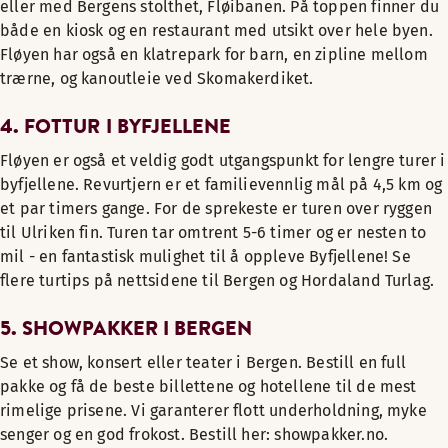
eller med Bergens stolthet, Fløibanen. På toppen finner du
både en kiosk og en restaurant med utsikt over hele byen.
Fløyen har også en klatrepark for barn, en zipline mellom
trærne, og kanoutleie ved Skomakerdiket.
4. FOTTUR I BYFJELLENE
Fløyen er også et veldig godt utgangspunkt for lengre turer i
byfjellene. Revurtjern er et familievennlig mål på 4,5 km og
et par timers gange. For de sprekeste er turen over ryggen
til Ulriken fin. Turen tar omtrent 5-6 timer og er nesten to
mil - en fantastisk mulighet til å oppleve Byfjellene! Se
flere turtips på nettsidene til Bergen og Hordaland Turlag.
5. SHOWPAKKER I BERGEN
Se et show, konsert eller teater i Bergen. Bestill en full
pakke og få de beste billettene og hotellene til de mest
rimelige prisene. Vi garanterer flott underholdning, myke
senger og en god frokost. Bestill her: showpakker.no.