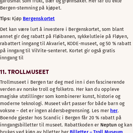
gårdsmat som frukt, bær og grønnsaker. Her får du ekte
Bergen-stemning på kjøpet.
Tips:
Kjøp
Bergenskortet
Det kan være lurt å investere i Bergenskortet, som blant
annet gir deg rabatt på Fløibanen, sykkelutleie på Fløyen,
rabattert inngang til Akvariet, KODE-museet, og 50 % rabatt
på inngang til VilVite-senteret. Kortet gir også gratis
inngang til
11. TROLLMUSEET
Trollmuseet i Bergen tar deg med inn i den fascinerende
verden av norske troll og folketro. Her kan du oppleve
magiske utstillinger som kombinerer kunst, historie og
moderne teknologi. Museet vårt passer for både barn og
voksne – det er ingen aldersbegrensning. Les mer
her
.
Boende gjester hos Scandic i Bergen får 20 % rabatt på
inngangsbilletter til museet. Rabattkoden er
Neptun
og kan
brukes ved kjøp av blletter her
Billetter – Troll Museum