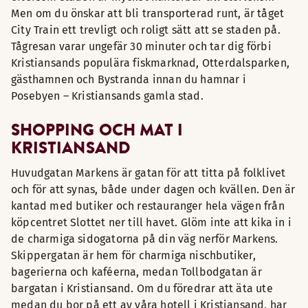
Men om du önskar att bli transporterad runt, är tåget
City Train ett trevligt och roligt sätt att se staden på.
Tågresan varar ungefär 30 minuter och tar dig förbi
Kristiansands populära fiskmarknad, Otterdalsparken,
gästhamnen och Bystranda innan du hamnar i
Posebyen – Kristiansands gamla stad.
SHOPPING OCH MAT I
KRISTIANSAND
Huvudgatan Markens är gatan för att titta på folklivet
och för att synas, både under dagen och kvällen. Den är
kantad med butiker och restauranger hela vägen från
köpcentret Slottet ner till havet. Glöm inte att kika in i
de charmiga sidogatorna på din väg nerför Markens.
Skippergatan är hem för charmiga nischbutiker,
bagerierna och kaféerna, medan Tollbodgatan är
bargatan i Kristiansand. Om du föredrar att äta ute
medan du bor på ett av våra hotell i Kristiansand, har