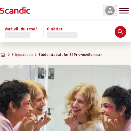
Vart vill du resa?
0 nätter
Erbjudanden
Studentrabatt för SJ Prio-medlemmar